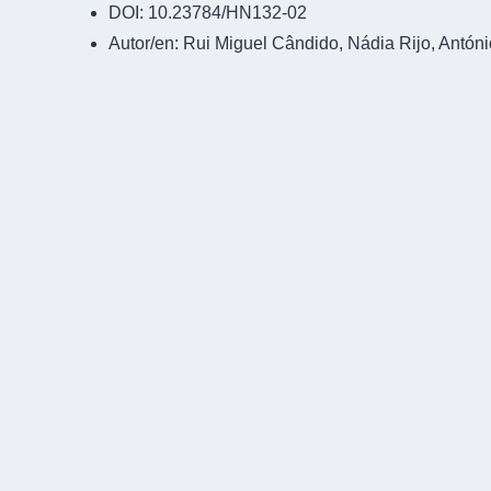
DOI:
10.23784/HN132-02
Autor/en:
Rui Miguel Cândido, Nádia Rijo, Antón