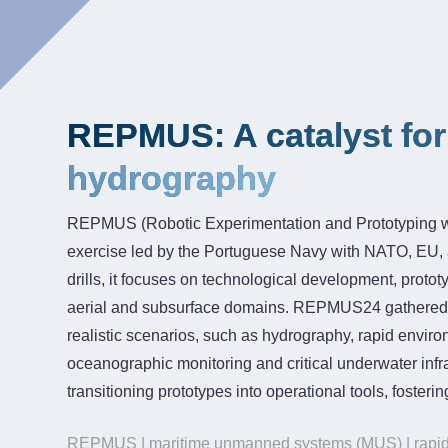
REPMUS: A catalyst for
hydrography
REPMUS (Robotic Experimentation and Prototyping wi
exercise led by the Portuguese Navy with NATO, EU, ac
drills, it focuses on technological development, proto
aerial and subsurface domains. REPMUS24 gathered ove
realistic scenarios, such as hydrography, rapid envi
oceanographic monitoring and critical underwater infr
transitioning prototypes into operational tools, foste
REPMUS | maritime unmanned systems (MUS) | rapid e