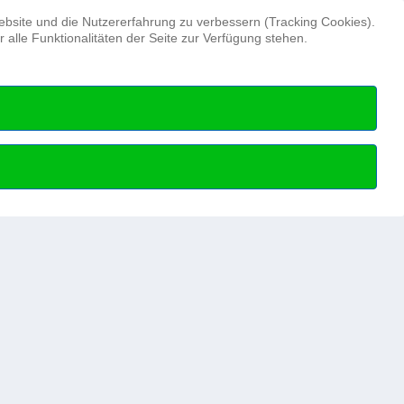
Suchen ...
Website und die Nutzererfahrung zu verbessern (Tracking Cookies).
alle Funktionalitäten der Seite zur Verfügung stehen.
Hydrographentag
Beruf
Hydrographie