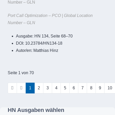
Number – GLN
Port Call Optimization – PCO | Global Location
Number – GLN
Ausgabe:
HN 134, Seite 68–70
DOI:
10.23784/HN134-18
Autor/en:
Matthias Hinz
Seite 1 von 70
1
2
3
4
5
6
7
8
9
10
HN Ausgaben wählen