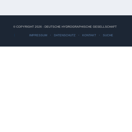
© COPYRIGHT 2026 - DEUTSCHE HYDROGRAPHISCHE GESELLSCHAFT
IMPRESSUM
DATENSCHUTZ
KONTAKT
SUCHE