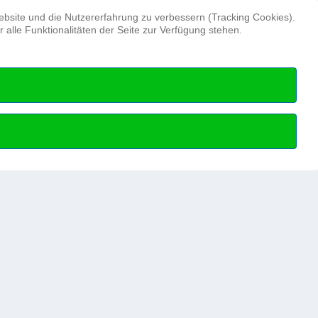
Suchen ...
Website und die Nutzererfahrung zu verbessern (Tracking Cookies).
alle Funktionalitäten der Seite zur Verfügung stehen.
Hydrographentag
Beruf
Hydrographie