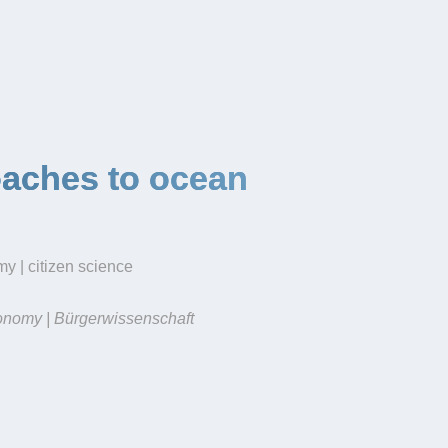
l
oaches to ocean
my | citizen science
Economy | Bürgerwissenschaft