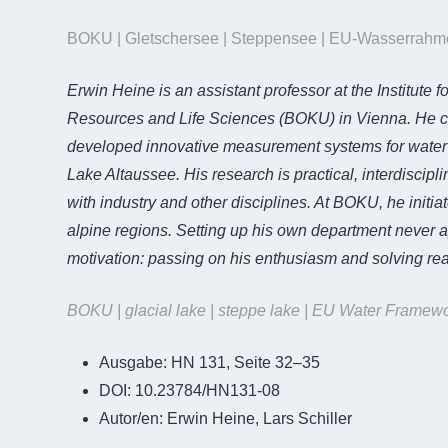
BOKU | Gletschersee | Steppensee | EU-Wasserrahme
Erwin Heine is an assistant professor at the Institute f
Resources and Life Sciences (BOKU) in Vienna. He 
developed innovative measurement systems for water 
Lake Altaussee. His research is practical, interdiscipl
with industry and other disciplines. At BOKU, he init
alpine regions. Setting up his own department never ap
motivation: passing on his enthusiasm and solving rea
BOKU | glacial lake | steppe lake | EU Water Framew
Ausgabe:
HN 131, Seite 32–35
DOI:
10.23784/HN131-08
Autor/en:
Erwin Heine, Lars Schiller