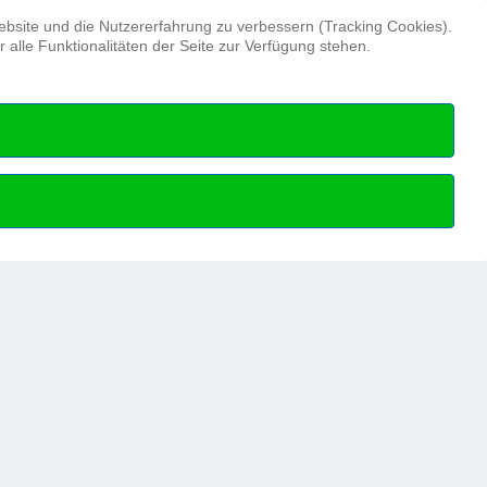
Suchen ...
Website und die Nutzererfahrung zu verbessern (Tracking Cookies).
alle Funktionalitäten der Seite zur Verfügung stehen.
Hydrographentag
Beruf
Hydrographie