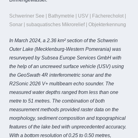
Schweriner See | Bathymetrie | USV | Fächerecholot |
Sonar | subaquatisches Mikrorelief | Objekterkennung
In March 2024, a 2.36 km² section of the Schwerin
Outer Lake (Mecklenburg-Western Pomerania) was
resurveyed by Subsea Europe Services GmbH with
the help of an uncrewed surface vehicle (USV) using
the GeoSwath 4R interferometric sonar and the
R2Sonic 2026 V+ multibeam echo sounder. The
measured water depths ranged from less than one
metre to 51 metres. The combination of both
measurement methods provided raster data on the
morphology, sediment composition and topographical
features of the lake bed with unprecedented accuracy.
With a bottom resolution of 0.25 to 0.50 metres,