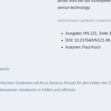
arises from the still incomple
sensor technology.
autonomous systems | autonomous
Ausgabe:
HN 121, Seite 
DOI:
10.23784/HN121-06
Autor/en:
Paul Koch
macht«
tischen Systemen mit As-a-Service-Ansatz für den Hafen der Z
erwasser¬strukturen in Häfen und offshore