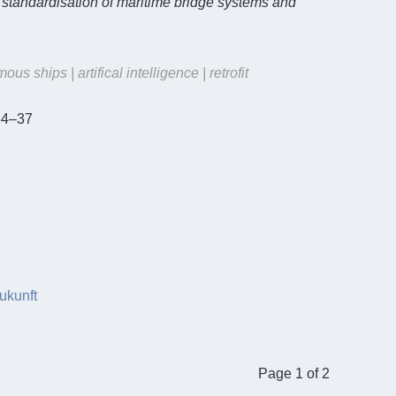
te standardisation of maritime bridge systems and
 ships | artifical intelligence | retrofit
34–37
ukunft
Page 1 of 2