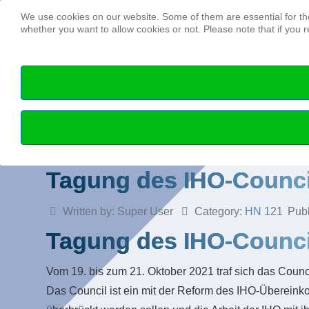
We use cookies on our website. Some of them are essential for the 
whether you want to allow cookies or not. Please note that if you re
Tagung des IHO-Counc
Written by:
Super User
Category:
HN 121
Pub
Tagung des IHO-Counci
Vom 19. bis zum 21. Oktober 2021 traf sich das Counc
Das Council ist ein mit der Reform des IHO-Überei