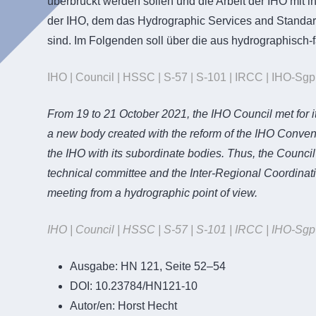
überbrückt werden sollen und die Arbeit der IHO mit i
der IHO, dem das Hydrographic Services and Standa
sind. Im Folgenden soll über die aus hydrographisch-
IHO | Council | HSSC | S-57 | S-101 | IRCC | IHO-Sg
From 19 to 21 October 2021, the IHO Council met for it
a new body created with the reform of the IHO Conven
the IHO with its subordinate bodies. Thus, the Counc
technical committee and the Inter-Regional Coordinati
meeting from a hydrographic point of view.
IHO | Council | HSSC | S-57 | S-101 | IRCC | IHO-Sg
Ausgabe:
HN 121, Seite 52–54
DOI:
10.23784/HN121-10
Autor/en:
Horst Hecht