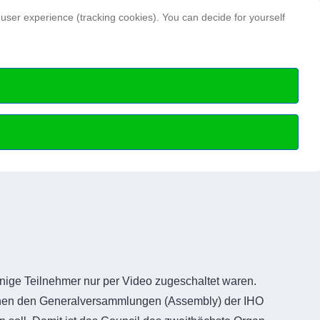
Search ...
 user experience (tracking cookies). You can decide for yourself
Hydrographic news
Hydrographic Day
ry members
HN Issues archive
Special publications
Science Talks
Professional articles
Media data and notes
inige Teilnehmer nur per Video zugeschaltet waren.
schen den Generalversammlungen (Assembly) der IHO