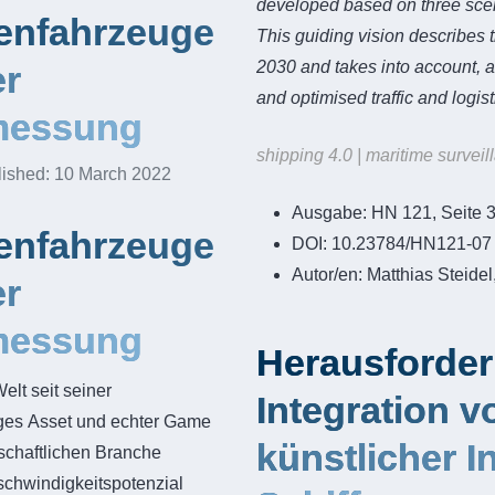
developed based on three scenar
enfahrzeuge
This guiding vision describes t
2030 and takes into account, 
er
and optimised traffic and logi
messung
shipping 4.0 | maritime surveill
lished: 10 March 2022
Ausgabe:
HN 121, Seite 
enfahrzeuge
DOI:
10.23784/HN121-07
Autor/en:
Matthias Steide
er
messung
Herausforder
elt seit seiner
Integration 
tiges Asset und echter Game
künstlicher I
schaftlichen Branche
chwindigkeitspotenzial