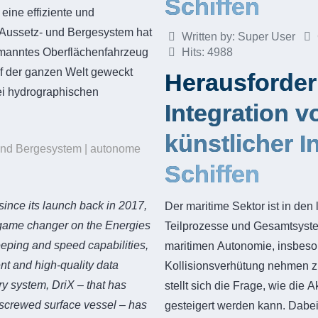
Schiffen
eine effiziente und
 Aussetz- und Bergesystem hat
Written by:
Super User
bemanntes Oberflächenfahrzeug
Hits: 4988
auf der ganzen Welt geweckt
Herausforder
ei hydrographischen
Integration 
künstlicher I
und Bergesystem | autonome
Schiffen
since its launch back in 2017,
Der maritime Sektor ist in den
 game changer on the Energies
Teilprozesse und Gesamtsyste
eping and speed capabilities,
maritimen Autonomie, insbeso
ent and high-quality data
Kollisionsverhütung nehmen z
ry system, DriX – that has
stellt sich die Frage, wie die
unscrewed surface vessel – has
gesteigert werden kann. Dabei 