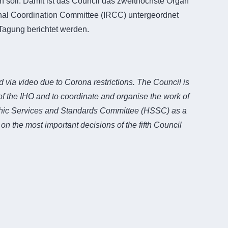
n soll. Damit ist das Council das zweithöchste Organ
al Coordination Committee (IRCC) untergeordnet
-Tagung berichtet werden.
d via video due to Corona restrictions. The Council is
f the IHO and to coordinate and organise the work of
raphic Services and Standards Committee (HSSC) as a
n the most important decisions of the fifth Council