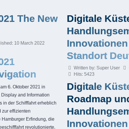
2021 The New
Digitale Küs
Handlungsem
Innovationen
lished: 10 March 2022
Standort Deu
021
Written by:
Super User
vigation
Hits: 5423
Digitale Küst
 am 6. Oktober 2021 in
Display and Information
Roadmap un
in der Schifffahrt erheblich
Handlungsem
zur effizienten
e Hamburger Erfindung, die
Innovationen
chifffahrt revolutionierte.