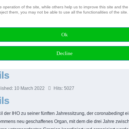
operation of the site, while others help us to improve this site and the
ject them, you may not be able to use all the functionalities of the site.
The Association
Board and Advisory council Honora
Members of the DHyG
Ok
Membership
IFHS HPAS
Working Groups
Decline
ils
lished: 10 March 2022
Hits: 5027
ls
il der IHO zu seiner fünften Jahressitzung, der coronabedingt e
nkommens neu geschaffenes Organ, mit dem die drei Jahre zwi