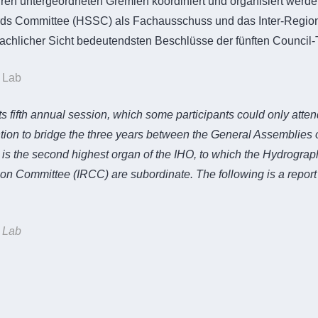
hren untergeordneten Gremien koordiniert und organisiert werde
rds Committee (HSSC) als Fachausschuss und das Inter-Region
fachlicher Sicht bedeutendsten Beschlüsse der fünften Council
p Lab
s fifth annual session, which some participants could only atten
tion to bridge the three years between the General Assemblies o
il is the second highest organ of the IHO, to which the Hydrog
on Committee (IRCC) are subordinate. The following is a report o
p Lab