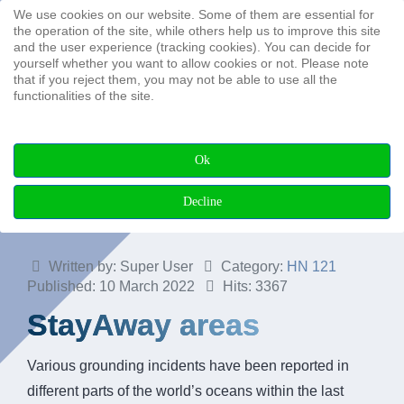
We use cookies on our website. Some of them are essential for
Search ...
the operation of the site, while others help us to improve this site
and the user experience (tracking cookies). You can decide for
yourself whether you want to allow cookies or not. Please note
that if you reject them, you may not be able to use all the
functionalities of the site.
StayAway
Ok
areas
Decline
Written by:
Super User
Category:
HN 121
Published: 10 March 2022
Hits: 3367
StayAway areas
Various grounding incidents have been reported in
different parts of the world’s oceans within the last