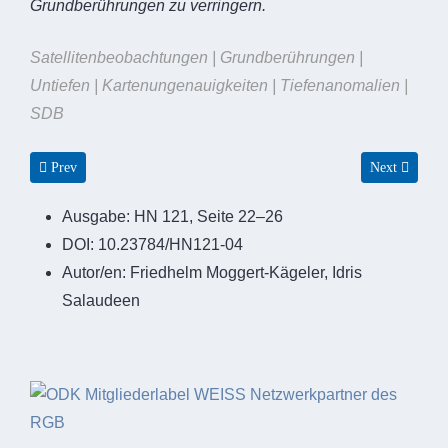
Grundberührungen zu verringern.
Satellitenbeobachtungen | Grundberührungen |
Untiefen | Kartenungenauigkeiten | Tiefenanomalien |
SDB
Previous article: »Die Hydrographie hat deutliche Fortschritte gemacht«
Next article:
Prev
Next
Ausgabe:
HN 121, Seite 22–26
DOI:
10.23784/HN121-04
Autor/en:
Friedhelm Moggert-Kägeler, Idris
Salaudeen