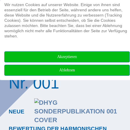
Wir nutzen Cookies auf unserer Website. Einige von ihnen sind
Suchen ...
essenziell für den Betrieb der Seite, während andere uns helfen,
diese Website und die Nutzererfahrung zu verbessern (Tracking
Cookies). Sie können selbst entscheiden, ob Sie die Cookies
zulassen möchten. Bitte beachten Sie, dass bei einer Ablehnung
womöglich nicht mehr alle Funktionalitäten der Seite zur Verfügung
stehen.
DHyG-
Akzeptieren
Sonderpublikatio
Ablehnen
Nr. 001
NEUE
BEWERTUNG DER HARMONISCHEN