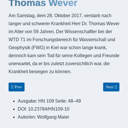
Thomas Wever
Am Samstag, dem 28. Oktober 2017, verstarb nach
langer und schwerer Krankheit Herr Dr. Thomas Wever
im Alter von 59 Jahren. Der Wissenschaftler bei der
WTD 71 im Forschungsbereich für Wasserschall und
Geophysik (FWG) in Kiel war schon lange krank,
dennoch kam sein Tod für seine Kollegen und Freunde
unerwartet, da er bis zuletzt zuversichtlich war, die
Krankheit besiegen zu können.
Previous article: Wolfgang Maier
Next article
Prev
Next
Ausgabe:
HN 109 Seite: 48–49
DOI:
10.23784/HN109-10
Autor/en:
Wolfgang Maier