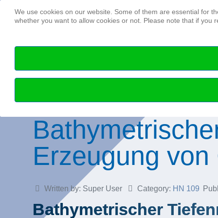
We use cookies on our website. Some of them are essential for the 
whether you want to allow cookies or not. Please note that if you re
Bathymetrische
Erzeugung von 
Written by:
Super User
Category:
HN 109
Publ
Bathymetrischer Tiefe