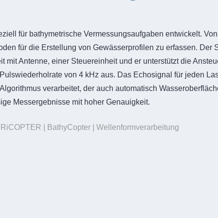
ell für bathymetrische Vermessungsaufgaben entwickelt. Von
Boden für die Erstellung von Gewässerprofilen zu erfassen. De
mit Antenne, einer Steuereinheit und er unterstützt die Anste
ulswiederholrate von 4 kHz aus. Das Echosignal für jeden Laser
gorithmus verarbeitet, der auch automatisch Wasseroberfläche
ssige Messergebnisse mit hoher Genauigkeit.
| RiCOPTER | BathyCopter | Wellenformverarbeitung
Saudi Arabian HO