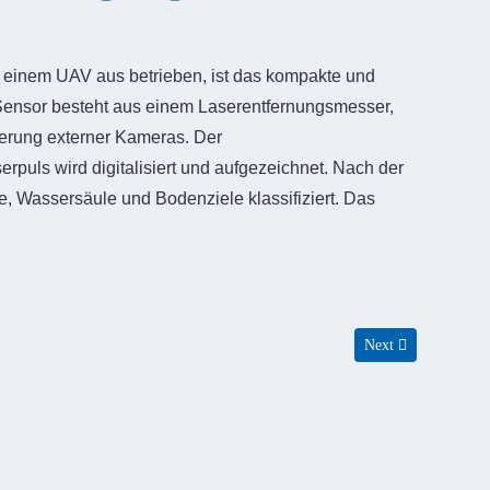
 einem UAV aus betrieben, ist das kompakte und
r Sensor besteht aus einem Laserentfernungsmesser,
uerung externer Kameras. Der
puls wird digitalisiert und aufgezeichnet. Nach der
, Wassersäule und Bodenziele klassifiziert. Das
Next article: Nutz
Next