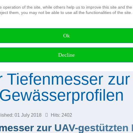
operation of the site, while others help us to improve this site and the
ject them, you may not be able to use all the functionalities of the site.
The Association
Board and Advisory council Honora
Members of the DHyG
Ok
Membership
IFHS HPAS
Working Groups
Decline
r Tiefenmesser zur
Gewässerprofilen
ished: 01 July 2018
Hits: 2402
nmesser zur UAV-gestützten