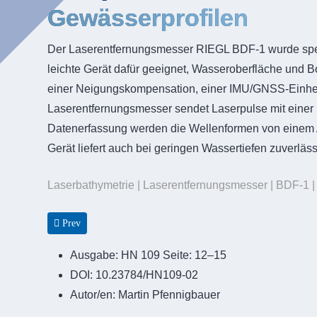
Gewässerprofilen
Der Laserentfernungsmesser RIEGL BDF-1 wurde spezi
leichte Gerät dafür geeignet, Wasseroberfläche und 
einer Neigungskompensation, einer IMU/GNSS-Einheit 
Laserentfernungsmesser sendet Laserpulse mit einer P
Datenerfassung werden die Wellenformen von einem Al
Gerät liefert auch bei geringen Wassertiefen zuverlä
Laserbathymetrie | Laserentfernungsmesser | BDF-1 
Previous article: Developing hydrographic management for the 
Prev
Ausgabe:
HN 109 Seite: 12–15
DOI:
10.23784/HN109-02
Autor/en:
Martin Pfennigbauer