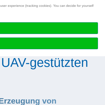
Search ...
 user experience (tracking cookies). You can decide for yourself
Hydrographic news
Hydrographic Day
ry members
HN Issues archive
Special publications
Science Talks
Professional articles
Media data and notes
 UAV-gestützten
 Erzeugung von