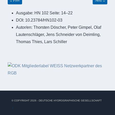
Previous article: Global denken, regional handeln – Von England in die
Next article:
Prev
Next
Ausgabe:
HN 102 Seite: 14–22
DOI:
10.23784/HN102-03
Autor/en:
Thorsten Döscher, Peter Gimpel, Olaf
Lautenschläger, Jens Schneider von Deimling,
Thomas Thies, Lars Schiller
© COPYRIGHT 2026 - DEUTSCHE HYDROGRAPHISCHE GESELLSCHAFT