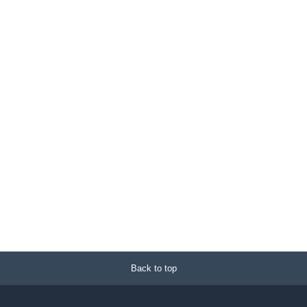
Back to top