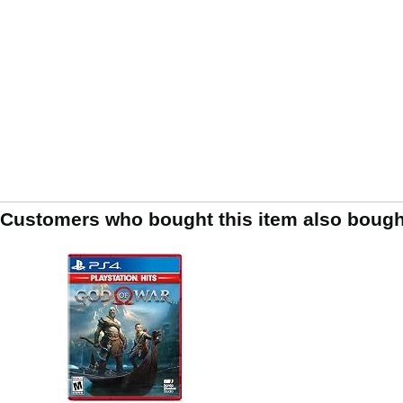
Customers who bought this item also bough