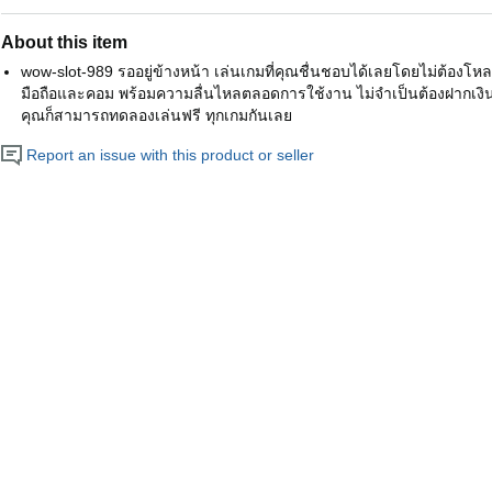
About this item
wow-slot-989 รออยู่ข้างหน้า เล่นเกมที่คุณชื่นชอบได้เลยโดยไม่ต้องโ
มือถือและคอม พร้อมความลื่นไหลตลอดการใช้งาน ไม่จำเป็นต้องฝากเงินก่
คุณก็สามารถทดลองเล่นฟรี ทุกเกมกันเลย
Report an issue with this product or seller