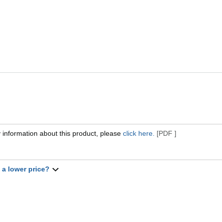
 information about this product, please
click here.
[PDF ]
t a lower price?