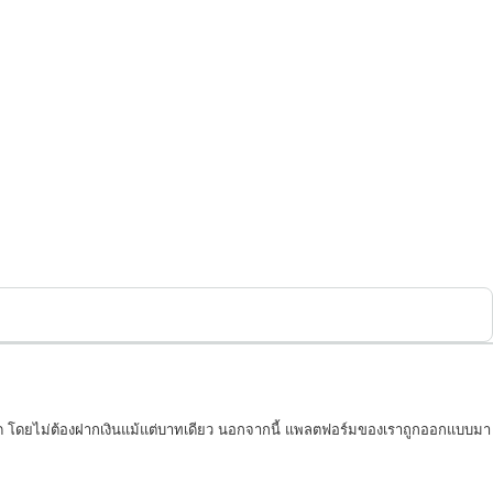
งหมด โดยไม่ต้องฝากเงินแม้แต่บาทเดียว นอกจากนี้ แพลตฟอร์มของเราถูกออกแบบมา