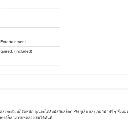
5
Entertainment
equired. (included)
ค่ลงทะเบียนก็จัดหนัก คุณจะได้สัมผัสกับสล็อต PG รูเล็ต และเกมกีฬาฟรี ๆ ทั้
วเตอร์ก็สามารถทดลองเล่นได้ทันที