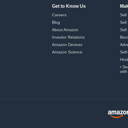
Get to Know Us
Mak
Careers
Sell
Blog
Sell
About Amazon
Sell
Investor Relations
Beco
Amazon Devices
Adve
Amazon Science
Self
Hos
›
Se
with