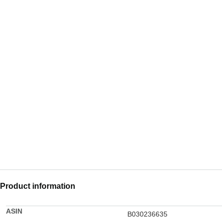
Product information
ASIN
B030236635