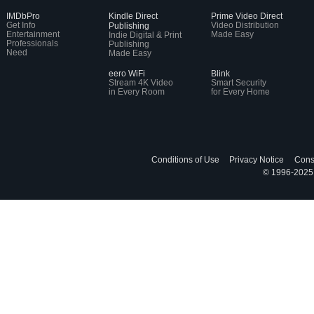
IMDbPro
Kindle Direct
Prime Video Direct
Get Info
Video Distribution
Publishing
Entertainment
Made Easy
Indie Digital & Print
Professionals
Publishing
Need
Made Easy
eero WiFi
Blink
Stream 4K Video
Smart Security
in Every Room
for Every Home
Conditions of Use
Privacy Notice
Cons
© 1996-2025, 