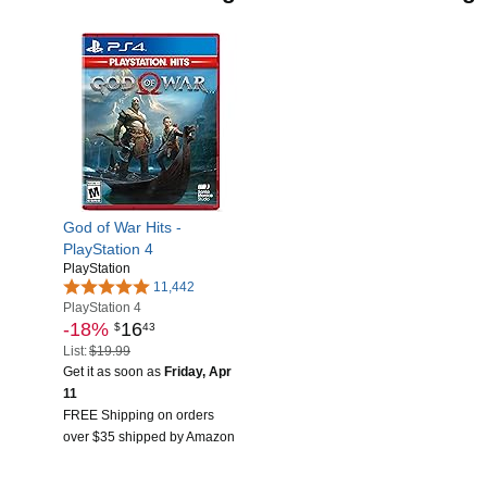
God of War Hits -
PlayStation 4
PlayStation
11,442
PlayStation 4
-18%
16
$
43
List:
$19.99
Get it as soon as
Friday, Apr
11
FREE Shipping on orders
over $35 shipped by Amazon