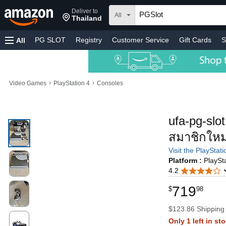
Deliver to
All
Thailand
PG SLOT
Registry
Customer Service
Gift Cards
S
All
›
›
Video Games
PlayStation 4
Consoles
ufa-pg-slo
สมาชิกใหม่
Visit the PlayStat
Platform :
PlaySt
4.2
719
$
98
$123.86 Shipping
Only 1 left in st