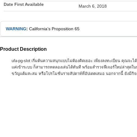
Date First Available
March 6, 2018
WARNING
:
California’s Proposition 65
Product Description
ufa-pg-slot เริ่มต้นความสนุกแบบไม่ต้องคิดเยอะ เพียงลงทะเบียน คุณจะได้
แค่เข้าระบบ ก็สามารถทดลองเล่นได้ทันที พร้อมสำรวจฟีเจอร์ใหม่ล่าสุดใน
ขวัญแต้มสะสม หรือโปรโมชั่นรายสัปดาห์ที่อัปเดตเสมอ นอกจากนี้ ยังมีกิจก