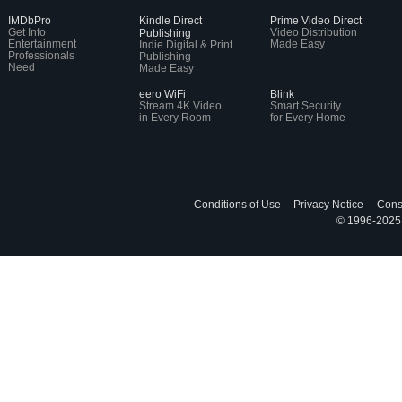
IMDbPro
Kindle Direct
Prime Video Direct
Get Info
Video Distribution
Publishing
Entertainment
Made Easy
Indie Digital & Print
Professionals
Publishing
Need
Made Easy
eero WiFi
Blink
Stream 4K Video
Smart Security
in Every Room
for Every Home
Conditions of Use
Privacy Notice
Cons
© 1996-2025, 