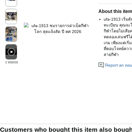
About this ite
ufa-1913 เริ่ม
ทะเบียน คุณจะไ
กีฬาโดยไม่เสีย
ทดลองเล่นฟรีได
เกม เพียงแค่เร
ที่ตอบโจทย์ควา
สายกีฬา
2 VIDEOS
Report an issue
Customers who bought this item also bough