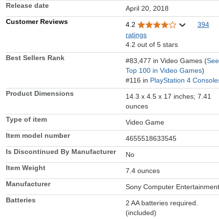
Release date
April 20, 2018
Customer Reviews
4.2
394
ratings
4.2 out of 5 stars
Best Sellers Rank
#83,477 in Video Games (
See
Top 100 in Video Games
)
#116 in
PlayStation 4 Console
Product Dimensions
14.3 x 4.5 x 17 inches; 7.41
ounces
Type of item
Video Game
Item model number
4655518633545
Is Discontinued By Manufacturer
No
Item Weight
7.4 ounces
Manufacturer
Sony Computer Entertainmen
Batteries
2 AA batteries required.
(included)