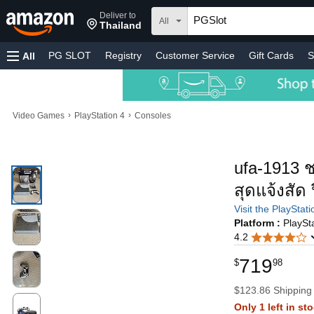
Deliver to
All
Thailand
PG SLOT
Registry
Customer Service
Gift Cards
S
All
›
›
Video Games
PlayStation 4
Consoles
ufa-1913 
สุดแจ้งสัด
Visit the PlayStat
Platform :
PlaySt
4.2
719
$
98
$123.86 Shipping
Only 1 left in st