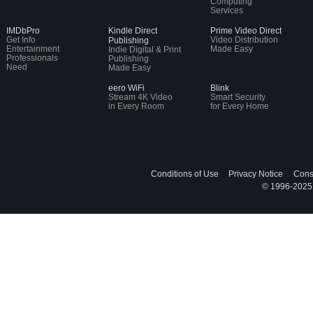
Computing
Services
IMDbPro
Kindle Direct
Prime Video Direct
Get Info
Video Distribution
Publishing
Entertainment
Made Easy
Indie Digital & Print
Professionals
Publishing
Need
Made Easy
eero WiFi
Blink
Stream 4K Video
Smart Security
in Every Room
for Every Home
Conditions of Use
Privacy Notice
Cons
© 1996-2025, 