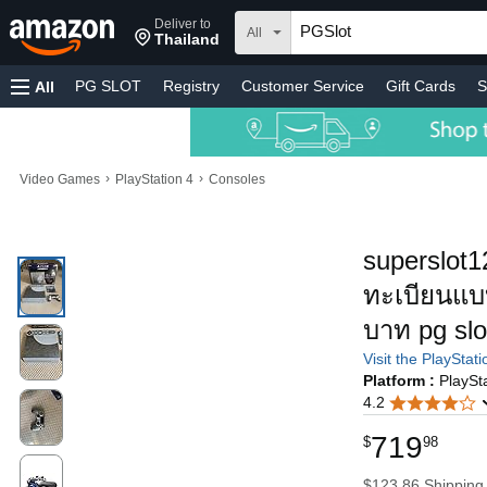
Deliver to
All
Thailand
PG SLOT
Registry
Customer Service
Gift Cards
S
All
›
›
Video Games
PlayStation 4
Consoles
superslot1
ทะเบียนแบ
บาท pg slo
Visit the PlayStat
Platform :
PlaySt
4.2
719
$
98
$123.86 Shipping