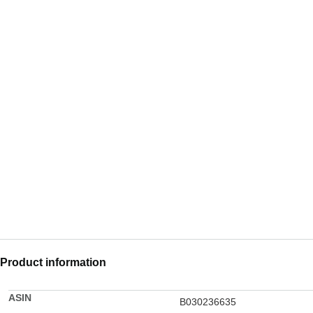
Product information
ASIN
B030236635