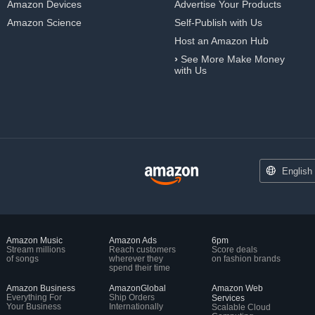
Amazon Devices
Advertise Your Products
Amazon Science
Self-Publish with Us
Host an Amazon Hub
›
See More Make Money
with Us
English
Amazon Music
Amazon Ads
6pm
Stream millions
Reach customers
Score deals
of songs
wherever they
on fashion brands
spend their time
Amazon Business
AmazonGlobal
Amazon Web
Everything For
Ship Orders
Services
Your Business
Internationally
Scalable Cloud