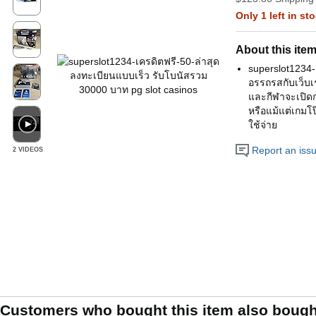
Only 1 left in st
About this ite
superslot1234-
อรรถรสกับเว็บ
และกีฬาจะเปิดก
หรือแม้แต่เกมโป
ใช้จ่าย
Report an issue
2 VIDEOS
Customers who bought this item also bough