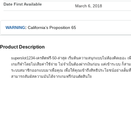
Date First Available
March 6, 2018
WARNING
:
California’s Proposition 65
Product Description
superslot1234-เครดิตฟรี-50-ล่าสุด เริ่มต้นความสนุกแบบไม่ต้องคิดเยอะ เพ
เกมกีฬาโดยไม่เสียค่าใช้จ่าย ไม่จำเป็นต้องฝากเงินก่อน แค่เข้าระบบ ก็สา
ระบบสมาชิกออกแบบมาเพื่อคุณ เพื่อให้คุณเข้าถึงสิทธิประโยชน์อย่างเต็มที
สามารถสัมผัสความมันได้จากเกมฟรีก่อนตัดสินใจ