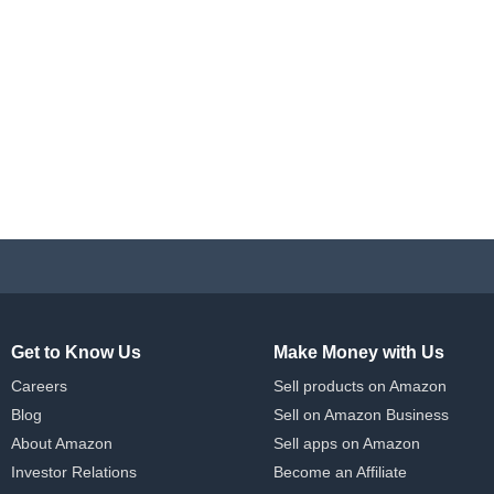
Get to Know Us
Make Money with Us
Careers
Sell products on Amazon
Blog
Sell on Amazon Business
About Amazon
Sell apps on Amazon
Investor Relations
Become an Affiliate