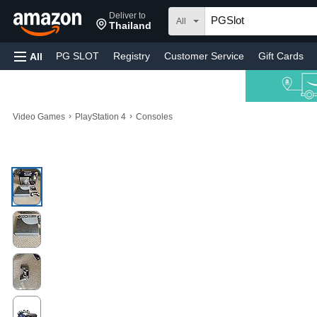
Deliver to
All
Thailand
PG SLOT
Registry
Customer Service
Gift Cards
All
›
›
Video Games
PlayStation 4
Consoles