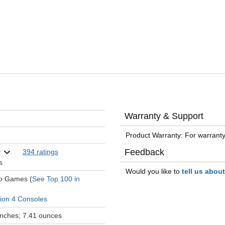
Warranty & Support
Product Warranty: For warranty
Feedback
394 ratings
s
Would you like to
tell us abou
eo Games (
See Top 100 in
tion 4 Consoles
 inches; 7.41 ounces