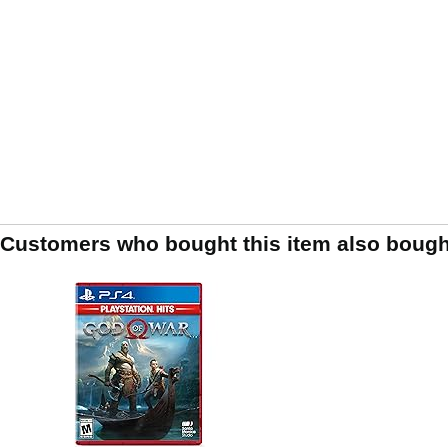
Customers who bought this item also bough