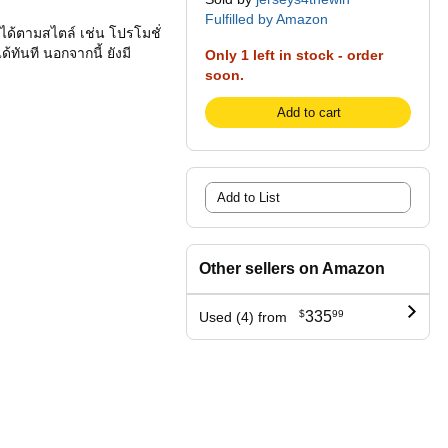
Fulfilled by Amazon
ได้ตามสไตล์ เช่น โปรโมชั่
้ทันที นอกจากนี้ ยังมี
Only 1 left in stock - order
soon.
Add to cart
Add to List
Other sellers on Amazon
$
335
99
Used (4) from