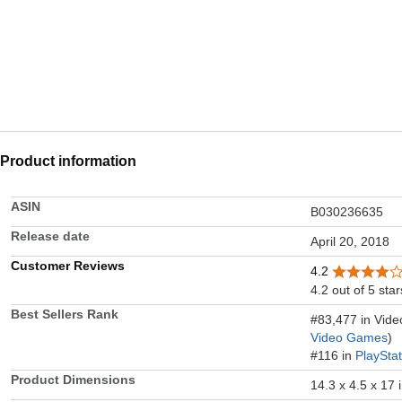
Product information
ASIN
B030236635
Release date
April 20, 2018
Customer Reviews
4.2
4.2 out of 5 star
Best Sellers Rank
#83,477 in Vid
Video Games
)
#116 in
PlaySta
Product Dimensions
14.3 x 4.5 x 17