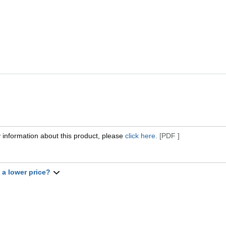
 information about this product, please
click here.
[PDF ]
t a lower price?