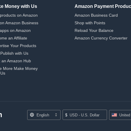
e Money with Us
Amazon Payment Produc
 products on Amazon
Amazon Business Card
 on Amazon Business
Shop with Points
 apps on Amazon
Reload Your Balance
me an Affiliate
Amazon Currency Converter
rtise Your Products
-Publish with Us
t an Amazon Hub
e More Make Money
 Us
English
$
USD - U.S. Dollar
United