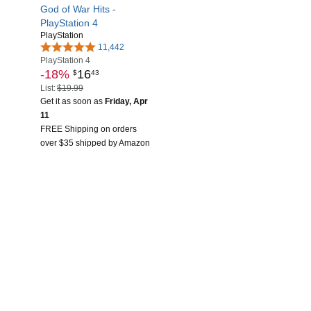
God of War Hits -
PlayStation 4
PlayStation
11,442
PlayStation 4
-18%
16
$
43
List:
$19.99
Get it as soon as
Friday, Apr
11
FREE Shipping on orders
over $35 shipped by Amazon