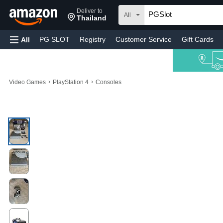
Deliver to
All
Thailand
PG SLOT
Registry
Customer Service
Gift Cards
All
›
›
Video Games
PlayStation 4
Consoles