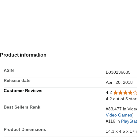
Product information
ASIN
B030236635
Release date
April 20, 2018
Customer Reviews
4.2
4.2 out of 5 star
Best Sellers Rank
#83,477 in Vid
Video Games
)
#116 in
PlaySta
Product Dimensions
14.3 x 4.5 x 17