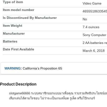
Type of item
Video Game
Item model number
465551863354
Is Discontinued By Manufacturer
No
Item Weight
7.4 ounces
Manufacturer
Sony Computer 
Batteries
2 AA batteries r
Date First Available
March 6, 2018
WARNING
:
California’s Proposition 65
Product Description
slotgame66666 ระบบสมาชิกออกแบบมาเพื่อคุณ รวบรวมสิทธิประโยชน์อย่างเต
เลือกเล่นได้ตามใจชอบ ไม่ว่าจะเป็นเกมสล็อต รูเล็ต หรือโป๊กเกอร์