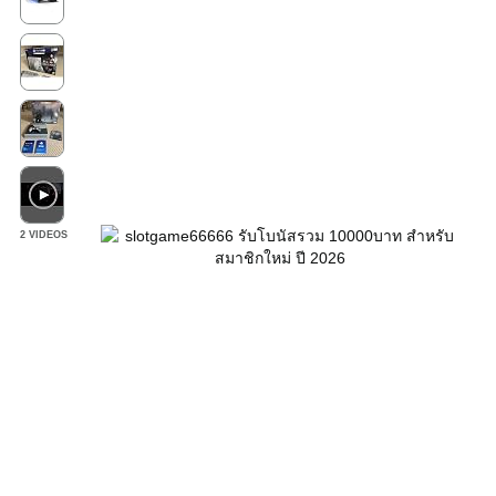
2 VIDEOS