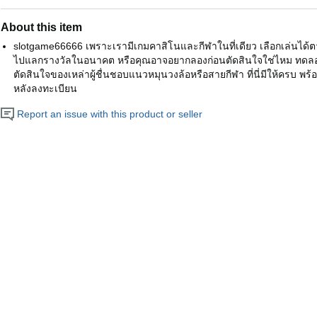
About this item
slotgame66666 เพราะเรามีเกมคาสิโนและกีฬาในที่เดียว เลือกเล่นได
ไปแลกรางวัลในอนาคต หรือคุณอาจอยากลองก่อนตัดสินใจใช่ไหม ทดลองเ
ตัดสินใจของเหล่าผู้ชื่นชอบแนวหมุนวงล้อหรือสายกีฬา ที่นี่มีให้ครบ พ
หลังลงทะเบียน
Report an issue with this product or seller