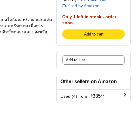
Fulfilled by Amazon
Only 1 left in stock - order
้ตามสไตล์คุณ พร้อมสะสมแต้ม
soon.
ล่นฟรีทุกเกม เพื่อการ
ร้อมสิทธิ์ทดลองและของขวัญ
Add to cart
Add to List
Other sellers on Amazon
$
335
99
Used (4) from