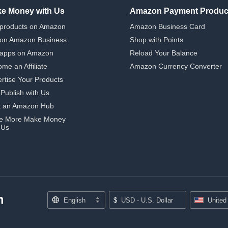
e Money with Us
Amazon Payment Produc
 products on Amazon
Amazon Business Card
 on Amazon Business
Shop with Points
 apps on Amazon
Reload Your Balance
me an Affiliate
Amazon Currency Converter
rtise Your Products
-Publish with Us
t an Amazon Hub
e More Make Money
 Us
English
$
USD - U.S. Dollar
United