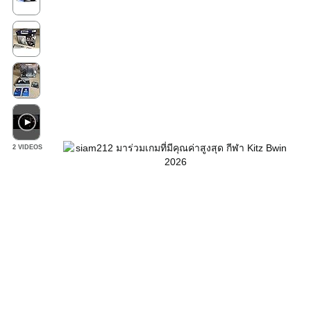
2 VIDEOS