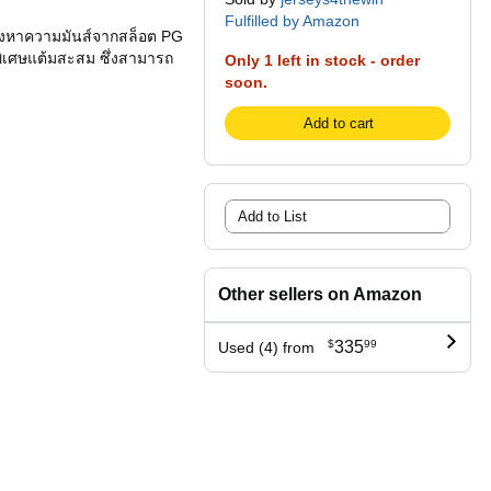
Fulfilled by Amazon
แสวงหาความมันส์จากสล็อต PG
พิเศษแต้มสะสม ซึ่งสามารถ
Only 1 left in stock - order
soon.
Add to cart
Add to List
Other sellers on Amazon
$
335
99
Used (4) from