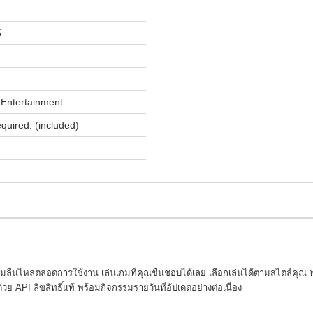
5
Entertainment
equired. (included)
ื่นไหลตลอดการใช้งาน เล่นเกมที่คุณชื่นชอบได้เลย เลือกเล่นได้ตามสไตล์คุณ พร
 API ลิขสิทธิ์แท้ พร้อมกิจกรรมรายวันที่อัปเดตอย่างต่อเนื่อง