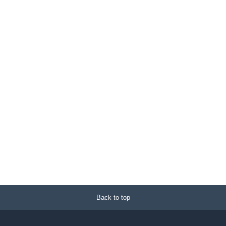
Back to top