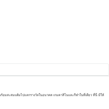
้อมสะสมแต้มไปแลกรางวัลในอนาคต เกมคาสิโนและกีฬาในที่เดียว ที่นี่ มีให้