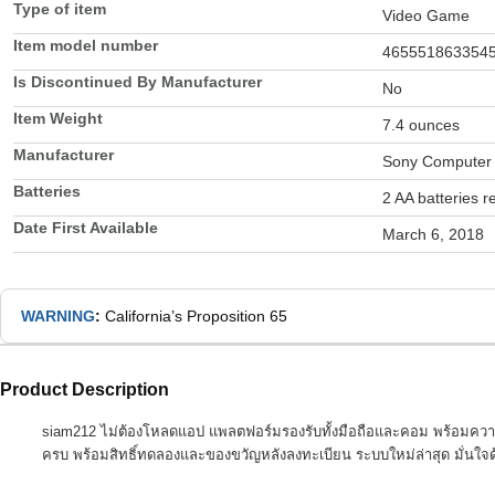
Type of item
Video Game
Item model number
465551863354
Is Discontinued By Manufacturer
No
Item Weight
7.4 ounces
Manufacturer
Sony Computer 
Batteries
2 AA batteries r
Date First Available
March 6, 2018
WARNING
:
California’s Proposition 65
Product Description
siam212 ไม่ต้องโหลดแอป แพลตฟอร์มรองรับทั้งมือถือและคอม พร้อมความล
ครบ พร้อมสิทธิ์ทดลองและของขวัญหลังลงทะเบียน ระบบใหม่ล่าสุด มั่นใจด้วย