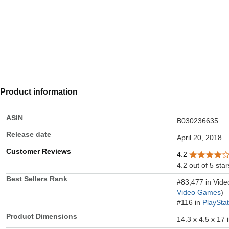
Product information
ASIN
B030236635
Release date
April 20, 2018
Customer Reviews
4.2
4.2 out of 5 star
Best Sellers Rank
#83,477 in Vid
Video Games
)
#116 in
PlaySta
Product Dimensions
14.3 x 4.5 x 17