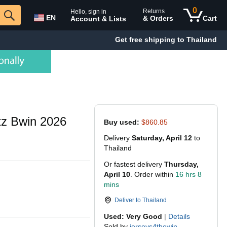
0
Returns
Hello, sign in
EN
& Orders
Cart
Account & Lists
Get free shipping to Thailand
itz Bwin 2026
Buy used:
$860.85
Delivery
Saturday, April 12
to
Thailand
Or fastest delivery
Thursday,
April 10
. Order within
16 hrs 8
mins
Deliver to
Thailand
Used: Very Good
|
Details
Sold by
jerseys4thewin