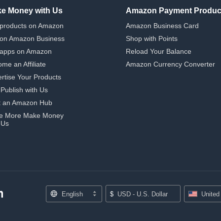
e Money with Us
Amazon Payment Produc
 products on Amazon
Amazon Business Card
 on Amazon Business
Shop with Points
 apps on Amazon
Reload Your Balance
me an Affiliate
Amazon Currency Converter
rtise Your Products
-Publish with Us
t an Amazon Hub
e More Make Money
 Us
English
$
USD - U.S. Dollar
United