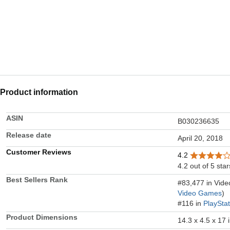
Product information
ASIN
B030236635
Release date
April 20, 2018
Customer Reviews
4.2
4.2 out of 5 star
Best Sellers Rank
#83,477 in Vid
Video Games
)
#116 in
PlaySta
Product Dimensions
14.3 x 4.5 x 17