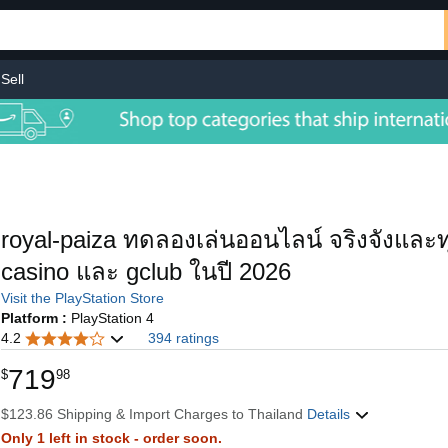
Sell
royal-paiza ทดลองเล่นออนไลน์ จริงจังและทุ
casino และ gclub ในปี 2026
Visit the PlayStation Store
Platform :
PlayStation 4
4.2
394 ratings
719
$
98
$123.86 Shipping & Import Charges to Thailand
Details
Only 1 left in stock - order soon.