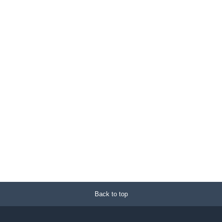
Back to top