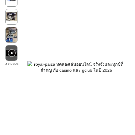
2 VIDEOS