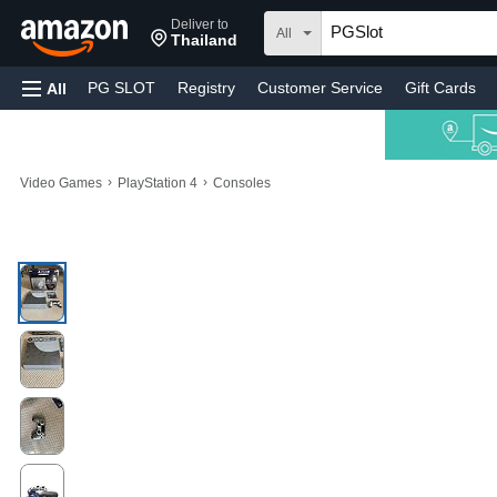
Deliver to
All
Thailand
PG SLOT
Registry
Customer Service
Gift Cards
All
›
›
Video Games
PlayStation 4
Consoles