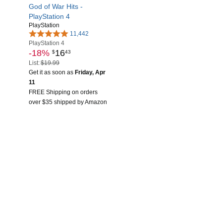
God of War Hits -
PlayStation 4
PlayStation
11,442
PlayStation 4
-18%
16
$
43
List:
$19.99
Get it as soon as
Friday, Apr
11
FREE Shipping on orders
over $35 shipped by Amazon