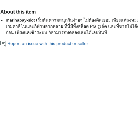
About this item
marinabay-slot เริ่มต้นความสนุกกันง่ายๆ ไม่ต้องคิดเยอะ เพียงแค่ลงทะ
เกมคาสิโนและกีฬาหลากหลาย ที่นี่มีทั้งสล็อต PG รูเล็ต และที่ขาดไม่ได้
ก่อน เพียงแค่เข้าระบบ ก็สามารถทดลองเล่นได้เลยทันที
Report an issue with this product or seller