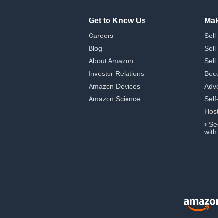
Get to Know Us
Mak
Careers
Sell
Blog
Sell
About Amazon
Sell
Investor Relations
Beco
Amazon Devices
Adve
Amazon Science
Self
Hos
›
Se
with