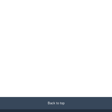
Back to top