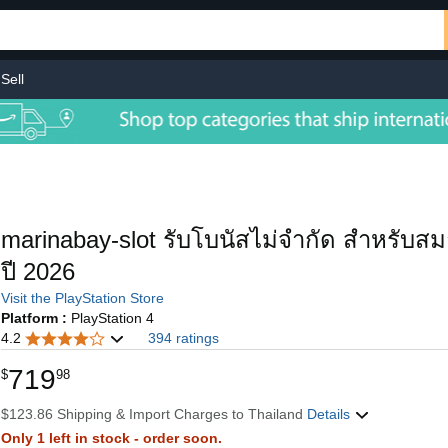
Sell
marinabay-slot รับโบนัสไม่จำกัด สำหรับสมา
ปี 2026
Visit the PlayStation Store
Platform :
PlayStation 4
4.2
394 ratings
719
$
98
$123.86 Shipping & Import Charges to Thailand
Details
Only 1 left in stock - order soon.