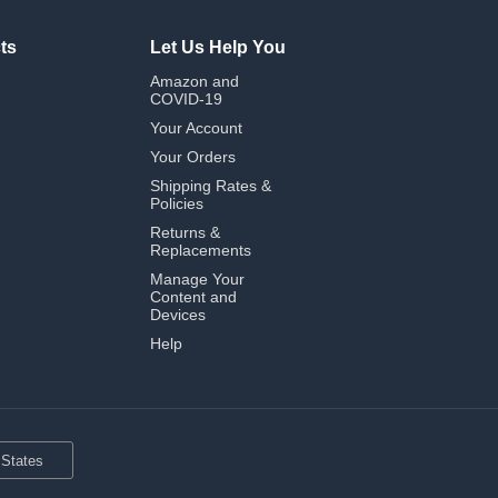
ts
Let Us Help You
Amazon and
COVID-19
Your Account
Your Orders
Shipping Rates &
Policies
Returns &
Replacements
Manage Your
Content and
Devices
Help
 States