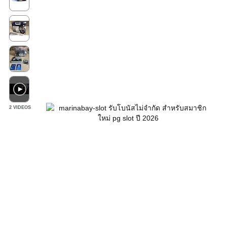
2 VIDEOS