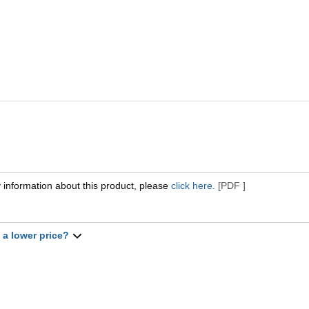
 information about this product, please
click here.
[PDF ]
t a lower price?