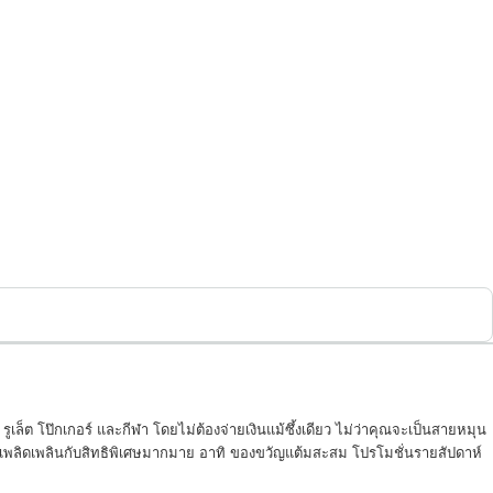
เล็ต โป๊กเกอร์ และกีฬา โดยไม่ต้องจ่ายเงินแม้ซึ้งเดียว ไม่ว่าคุณจะเป็นสายหมุน
คุณเพลิดเพลินกับสิทธิพิเศษมากมาย อาทิ ของขวัญแต้มสะสม โปรโมชั่นรายสัปดาห์