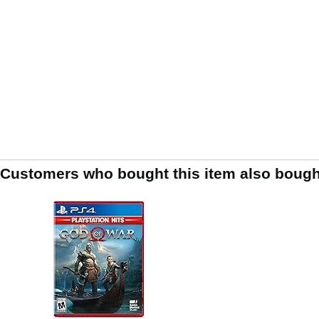
Customers who bought this item also bough