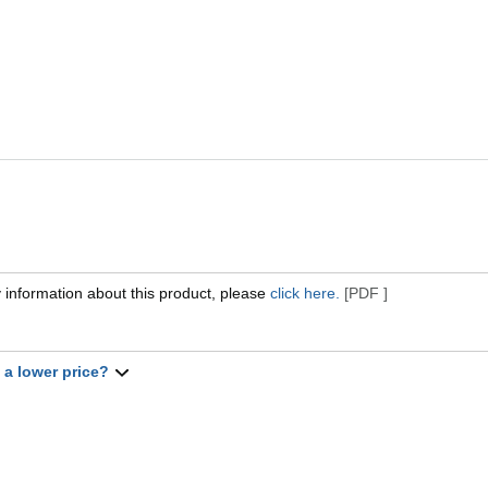
 information about this product, please
click here.
[PDF ]
t a lower price?