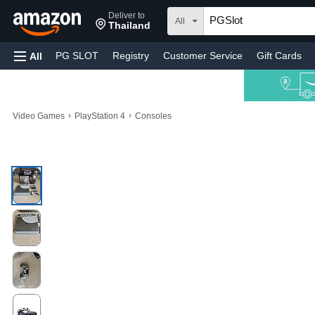
Deliver to
All
Thailand
PG SLOT
Registry
Customer Service
Gift Cards
All
›
›
Video Games
PlayStation 4
Consoles