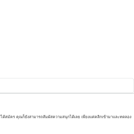
ไม่ได้สมัคร คุณก็ยังสามารถสัมผัสความสนุกได้เลย เพียงแค่คลิกเข้ามาและทดลอง