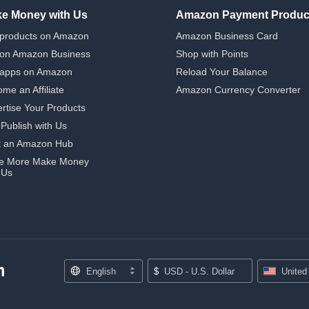
e Money with Us
Amazon Payment Produc
 products on Amazon
Amazon Business Card
 on Amazon Business
Shop with Points
 apps on Amazon
Reload Your Balance
me an Affiliate
Amazon Currency Converter
rtise Your Products
-Publish with Us
t an Amazon Hub
e More Make Money
 Us
English
$
USD - U.S. Dollar
United