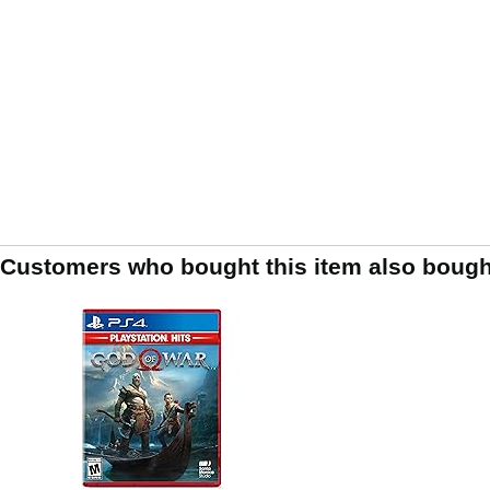
Customers who bought this item also bough