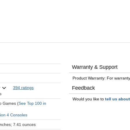
Warranty & Support
Product Warranty: For warranty
Feedback
394 ratings
s
Would you like to
tell us abou
eo Games (
See Top 100 in
tion 4 Consoles
 inches; 7.41 ounces