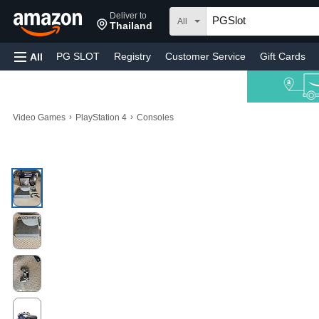
Deliver to
All
Thailand
PG SLOT
Registry
Customer Service
Gift Cards
All
›
›
Video Games
PlayStation 4
Consoles