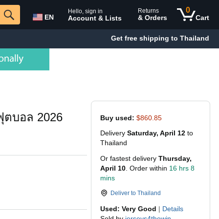
0
Returns
Hello, sign in
EN
& Orders
Cart
Account & Lists
Get free shipping to Thailand
าฟุตบอล 2026
Buy used:
$860.85
Delivery
Saturday, April 12
to
Thailand
Or fastest delivery
Thursday,
April 10
. Order within
16 hrs 8
mins
Deliver to
Thailand
Used: Very Good
|
Details
Sold by
jerseys4thewin