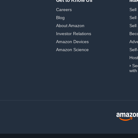
Get to Know Us
Mak
Careers
Sell
Blog
Sell
About Amazon
Sell
Investor Relations
Beco
Amazon Devices
Adve
Amazon Science
Self
Hos
›
Se
with