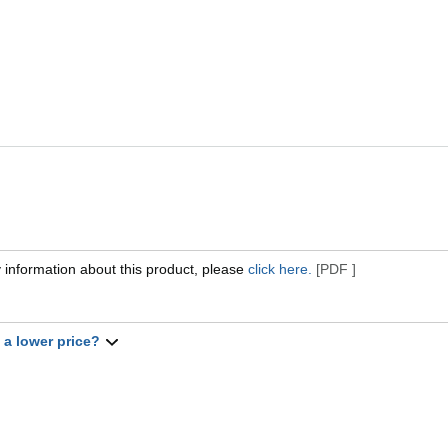
 information about this product, please
click here.
[PDF ]
t a lower price?