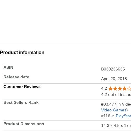
Product information
ASIN
B030236635
Release date
April 20, 2018
Customer Reviews
4.2
4.2 out of 5 star
Best Sellers Rank
#83,477 in Vid
Video Games
)
#116 in
PlaySta
Product Dimensions
14.3 x 4.5 x 17