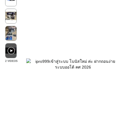
2 VIDEOS