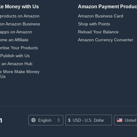
e Money with Us
Amazon Payment Produc
 products on Amazon
Amazon Business Card
 on Amazon Business
Shop with Points
 apps on Amazon
Reload Your Balance
me an Affiliate
Amazon Currency Converter
rtise Your Products
-Publish with Us
t an Amazon Hub
e More Make Money
 Us
English
$
USD - U.S. Dollar
United