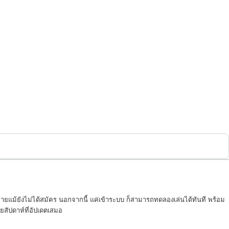
่ายแม้ยังไม่ได้สมัคร นอกจากนี้ แค่เข้าระบบ ก็สามารถทดลองเล่นได้ทันที พร้อม
ยสัปดาห์ที่อัปเดตเสมอ