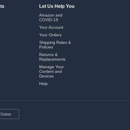
ts
Let Us Help You
Amazon and
COVID-19
Your Account
Your Orders
Shipping Rates &
Policies
Returns &
Replacements
Manage Your
Content and
Devices
Help
 States