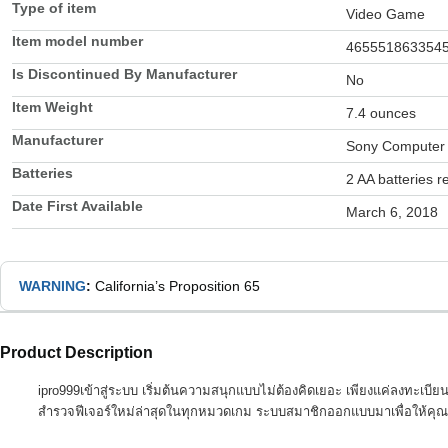
Type of item
Video Game
Item model number
465551863354
Is Discontinued By Manufacturer
No
Item Weight
7.4 ounces
Manufacturer
Sony Computer 
Batteries
2 AA batteries r
Date First Available
March 6, 2018
WARNING
:
California’s Proposition 65
Product Description
ipro999เข้าสู่ระบบ เริ่มต้นความสนุกแบบไม่ต้องคิดเยอะ เพียงแค่ลงทะเบี
สำรวจฟีเจอร์ใหม่ล่าสุดในทุกหมวดเกม ระบบสมาชิกออกแบบมาเพื่อให้คุณเข้