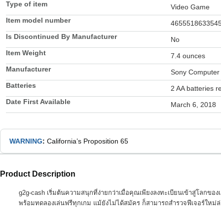
Type of item
Video Game
Item model number
465551863354
Is Discontinued By Manufacturer
No
Item Weight
7.4 ounces
Manufacturer
Sony Computer 
Batteries
2 AA batteries r
Date First Available
March 6, 2018
WARNING
:
California’s Proposition 65
Product Description
g2g-cash เริ่มต้นความสนุกที่ง่ายกว่าเมื่อคุณเพียงลงทะเบียนเข้าสู่โลก
พร้อมทดลองเล่นฟรีทุกเกม แม้ยังไม่ได้สมัคร ก็สามารถสำรวจฟีเจอร์ใหม่ล่า