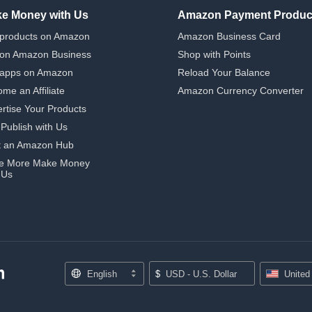
e Money with Us
Amazon Payment Produc
 products on Amazon
Amazon Business Card
 on Amazon Business
Shop with Points
 apps on Amazon
Reload Your Balance
me an Affiliate
Amazon Currency Converter
rtise Your Products
-Publish with Us
t an Amazon Hub
e More Make Money
 Us
English
$
USD - U.S. Dollar
United