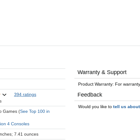
Warranty & Support
Product Warranty: For warranty
Feedback
394 ratings
s
Would you like to
tell us abou
eo Games (
See Top 100 in
tion 4 Consoles
 inches; 7.41 ounces