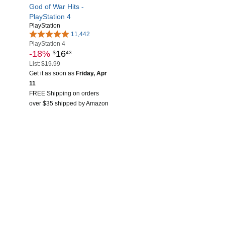
God of War Hits -
PlayStation 4
PlayStation
11,442
PlayStation 4
-18%
16
$
43
List:
$19.99
Get it as soon as
Friday, Apr
11
FREE Shipping on orders
over $35 shipped by Amazon