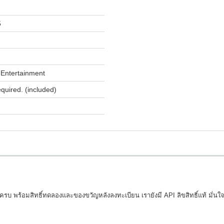
5
Entertainment
equired. (included)
ีให้ครบ พร้อมสิทธิ์ทดลองและของขวัญหลังลงทะเบียน เรายังมี API ลิขสิทธิ์แท้ มั่น