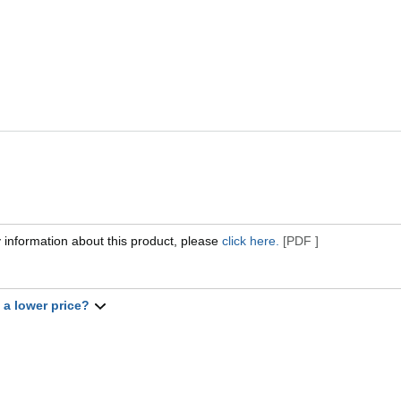
 information about this product, please
click here.
[PDF ]
t a lower price?