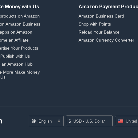
e Money with Us
Amazon Payment Produc
 products on Amazon
Amazon Business Card
 on Amazon Business
Shop with Points
 apps on Amazon
Reload Your Balance
me an Affiliate
Amazon Currency Converter
rtise Your Products
-Publish with Us
t an Amazon Hub
e More Make Money
 Us
English
$
USD - U.S. Dollar
United