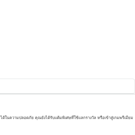
ใจได้ในความปลอดภัย คุณยังได้รับแต้มพิเศษที่ใช้แลกรางวัล หรือเข้าสู่เกมพรีเมียม