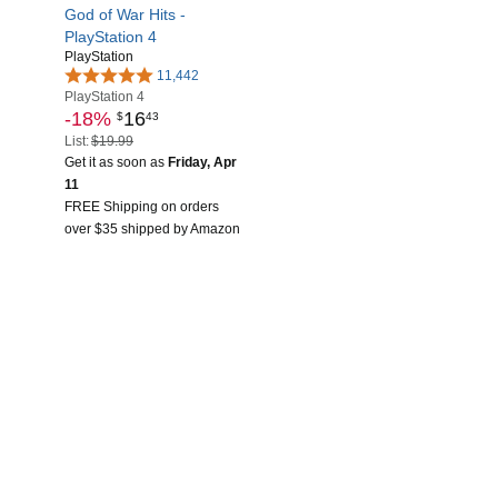
God of War Hits -
PlayStation 4
PlayStation
11,442
PlayStation 4
-18%
16
$
43
List:
$19.99
Get it as soon as
Friday, Apr
11
FREE Shipping on orders
over $35 shipped by Amazon