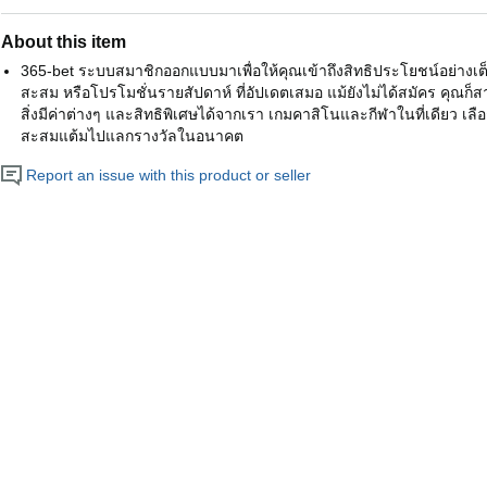
About this item
365-bet ระบบสมาชิกออกแบบมาเพื่อให้คุณเข้าถึงสิทธิประโยชน์อย่างเต็
สะสม หรือโปรโมชั่นรายสัปดาห์ ที่อัปเดตเสมอ แม้ยังไม่ได้สมัคร คุณก็ส
สิ่งมีค่าต่างๆ และสิทธิพิเศษได้จากเรา เกมคาสิโนและกีฬาในที่เดียว เล
สะสมแต้มไปแลกรางวัลในอนาคต
Report an issue with this product or seller