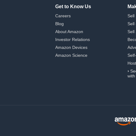
Get to Know Us
Mak
Careers
Sell
Blog
Sell
About Amazon
Sell
Investor Relations
Beco
Amazon Devices
Adve
Amazon Science
Self
Hos
›
Se
with