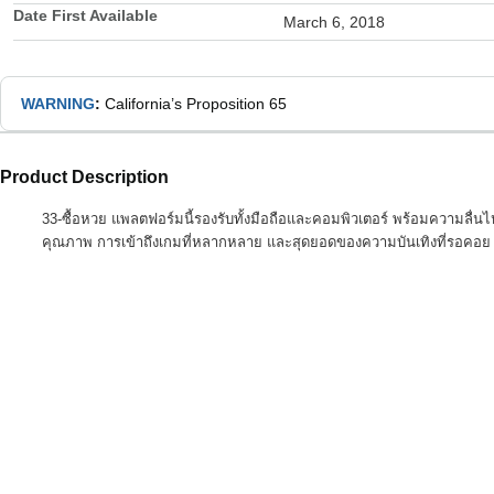
Date First Available
March 6, 2018
WARNING
:
California’s Proposition 65
Product Description
33-ซื้อหวย แพลตฟอร์มนี้รองรับทั้งมือถือและคอมพิวเตอร์ พร้อมความลื่น
คุณภาพ การเข้าถึงเกมที่หลากหลาย และสุดยอดของความบันเทิงที่รอคอย