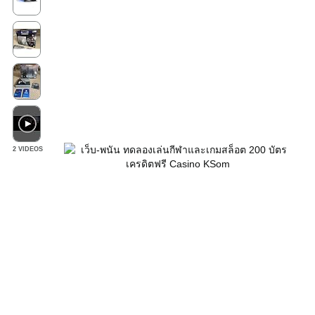
2 VIDEOS