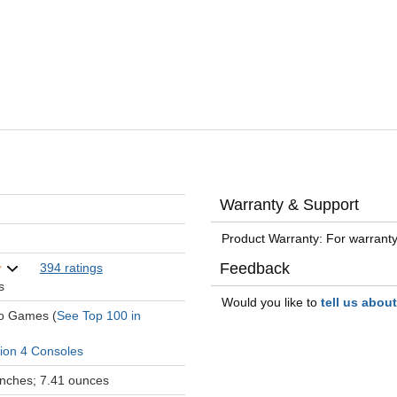
Warranty & Support
Product Warranty: For warranty
Feedback
394 ratings
s
Would you like to
tell us abou
eo Games (
See Top 100 in
tion 4 Consoles
 inches; 7.41 ounces