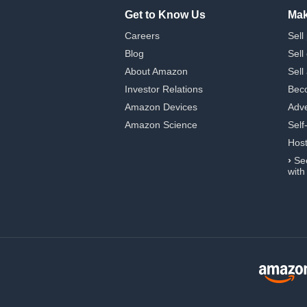
Get to Know Us
Mak
Careers
Sell
Blog
Sell
About Amazon
Sell
Investor Relations
Beco
Amazon Devices
Adve
Amazon Science
Self
Hos
›
Se
with