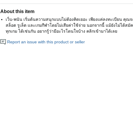
About this item
เว็บ-พนัน เริ่มต้นความสนุกแบบไม่ต้องคิดเยอะ เพียงแค่ลงทะเบียน คุณจ
สล็อต รูเล็ต และเกมกีฬาโดยไม่เสียค่าใช้จ่าย นอกจากนี้ แม้ยังไม่ได้ส
ทุกเกม ได้เช่นกัน อยากรู้ว่ามีอะไรโดนใจบ้าง คลิกเข้ามาได้เลย
Report an issue with this product or seller