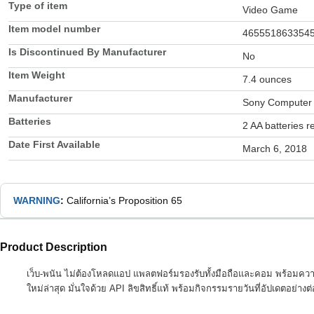
Type of item
Video Game
Item model number
465551863354
Is Discontinued By Manufacturer
No
Item Weight
7.4 ounces
Manufacturer
Sony Computer 
Batteries
2 AA batteries r
Date First Available
March 6, 2018
WARNING
:
California’s Proposition 65
Product Description
เว็บ-พนัน ไม่ต้องโหลดแอป แพลตฟอร์มรองรับทั้งมือถือและคอม พร้อมความ
ใหม่ล่าสุด มั่นใจด้วย API ลิขสิทธิ์แท้ พร้อมกิจกรรมรายวันที่อัปเดตอย่างต่อ