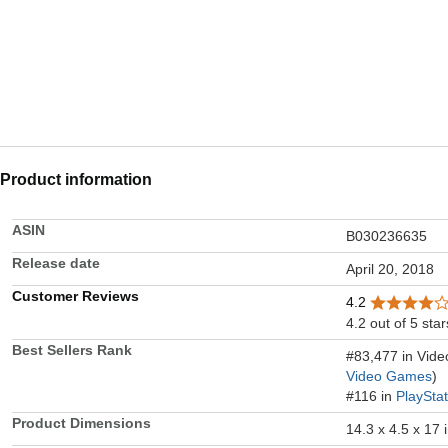
Product information
ASIN
B030236635
Release date
April 20, 2018
Customer Reviews
4.2
4.2 out of 5 star
Best Sellers Rank
#83,477 in Vid
Video Games
)
#116 in
PlaySta
Product Dimensions
14.3 x 4.5 x 17