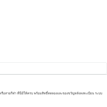
รือสายกีฬา ที่นี่มีให้ครบ พร้อมสิทธิ์ทดลองและของขวัญหลังลงทะเบียน ระบบ