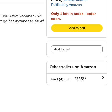
Fulfilled by Amazon
Only 1 left in stock - order
ะได้สัมผัสเกมหลากหลาย ทั้ง
soon.
มัคร คุณก็สามารถทดลองเล่นฟรี
Add to cart
Add to List
Other sellers on Amazon
$
335
99
Used (4) from