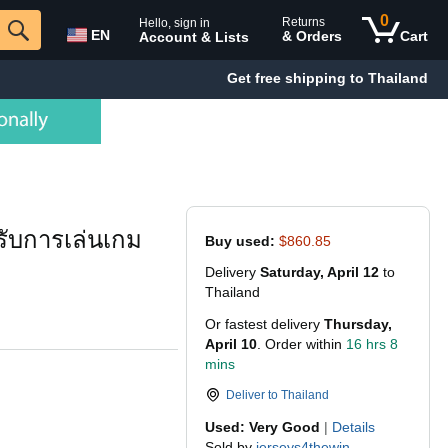
0
Returns
Hello, sign in
EN
& Orders
Cart
Account & Lists
Get free shipping to Thailand
หรับการเล่นเกม
Buy used:
$860.85
Delivery
Saturday, April 12
to
Thailand
Or fastest delivery
Thursday,
April 10
. Order within
16 hrs 8
mins
Deliver to
Thailand
Used: Very Good
|
Details
Sold by
jerseys4thewin