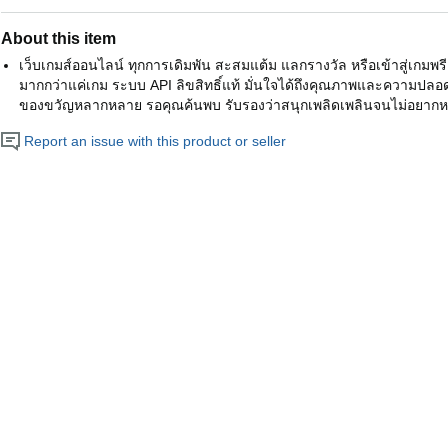
About this item
เว็บเกมส์ออนไลน์ ทุกการเดิมพัน สะสมแต้ม แลกรางวัล หรือเข้าสู่เกมพรีเม
มากกว่าแค่เกม ระบบ API ลิขสิทธิ์แท้ มั่นใจได้ถึงคุณภาพและความปลอด
ของขวัญหลากหลาย รอคุณค้นพบ รับรองว่าสนุกเพลิดเพลินจนไม่อยากห
Report an issue with this product or seller