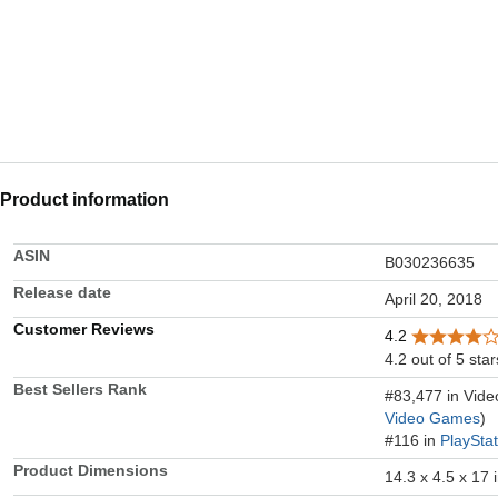
Product information
ASIN
B030236635
Release date
April 20, 2018
Customer Reviews
4.2
4.2 out of 5 star
Best Sellers Rank
#83,477 in Vid
Video Games
)
#116 in
PlaySta
Product Dimensions
14.3 x 4.5 x 17