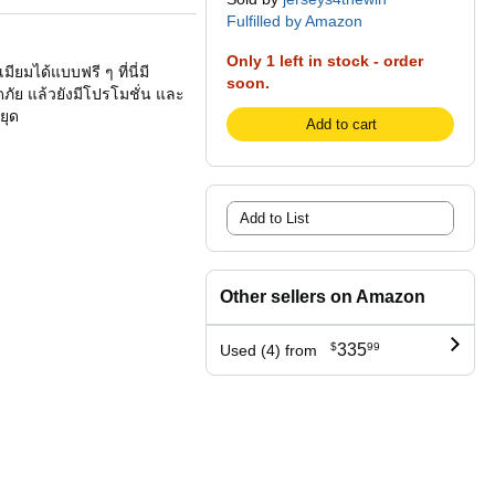
Fulfilled by Amazon
Only 1 left in stock - order
ียมได้แบบฟรี ๆ ที่นี่มี
soon.
ภัย แล้วยังมีโปรโมชั่น และ
ยุด
Add to cart
Add to List
Other sellers on Amazon
$
335
99
Used (4) from