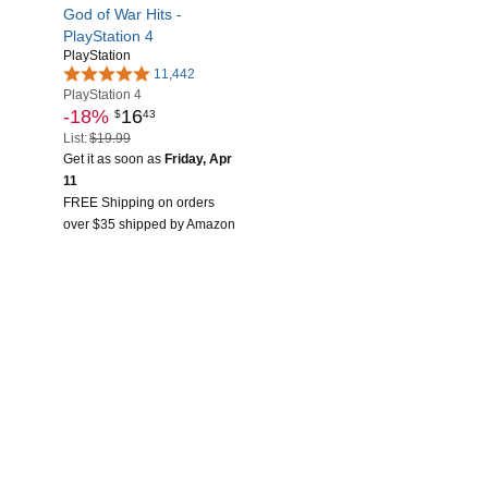
God of War Hits -
PlayStation 4
PlayStation
11,442
PlayStation 4
-18%
16
$
43
List:
$19.99
Get it as soon as
Friday, Apr
11
FREE Shipping on orders
over $35 shipped by Amazon