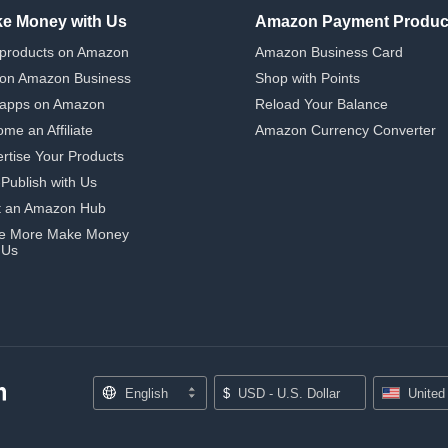
e Money with Us
Amazon Payment Produc
 products on Amazon
Amazon Business Card
 on Amazon Business
Shop with Points
 apps on Amazon
Reload Your Balance
me an Affiliate
Amazon Currency Converter
rtise Your Products
-Publish with Us
t an Amazon Hub
e More Make Money
 Us
English
$
USD - U.S. Dollar
United