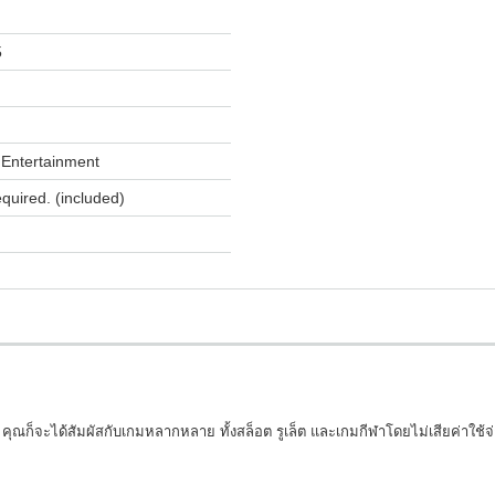
5
Entertainment
equired. (included)
 คุณก็จะได้สัมผัสกับเกมหลากหลาย ทั้งสล็อต รูเล็ต และเกมกีฬาโดยไม่เสียค่าใช้