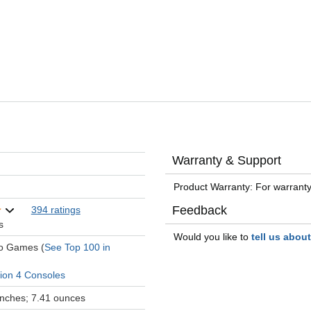
Warranty & Support
Product Warranty: For warranty
Feedback
394 ratings
s
Would you like to
tell us abou
eo Games (
See Top 100 in
tion 4 Consoles
 inches; 7.41 ounces