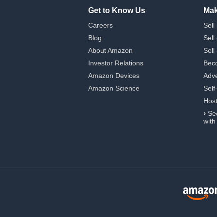
Get to Know Us
Mak
Careers
Sell
Blog
Sell
About Amazon
Sell
Investor Relations
Beco
Amazon Devices
Adve
Amazon Science
Self
Hos
›
Se
with