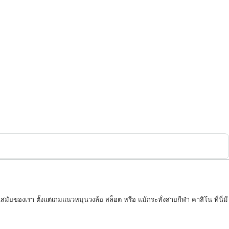
ัยของเรา ตั้งแต่เกมแนวหมุนวงล้อ สล็อต หรือ แม้กระทั่งสายกีฬา คาสิโน ที่นี่มี