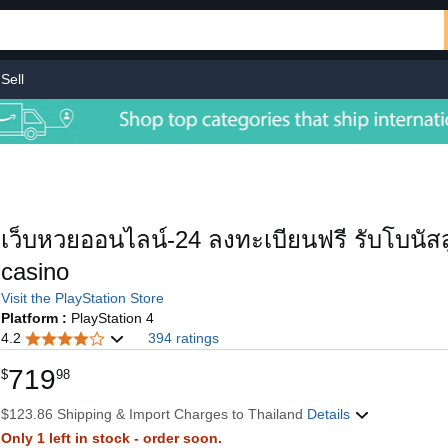
Sell
เว็บหวยออนไลน์-24 ลงทะเบียนฟรี รับโบนัสส
casino
Visit the PlayStation Store
Platform :
PlayStation 4
4.2
394 ratings
719
$
98
$123.86 Shipping & Import Charges to Thailand
Details
Only 1 left in stock - order soon.