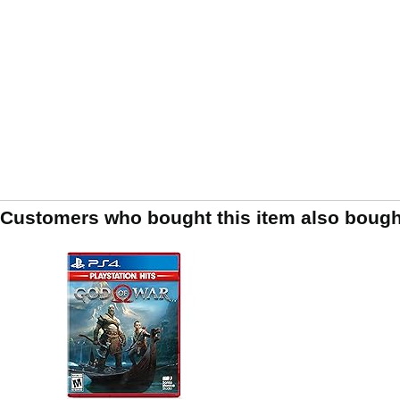
Customers who bought this item also bough