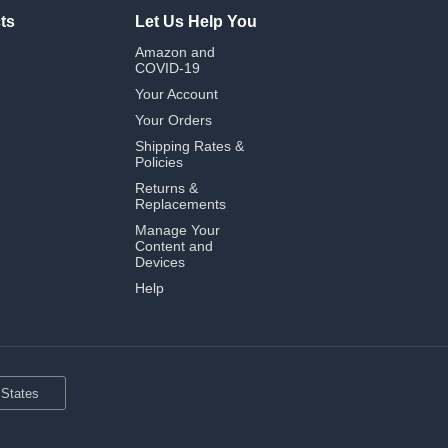
ts
Let Us Help You
Amazon and
COVID-19
Your Account
Your Orders
Shipping Rates &
Policies
Returns &
Replacements
Manage Your
Content and
Devices
Help
 States