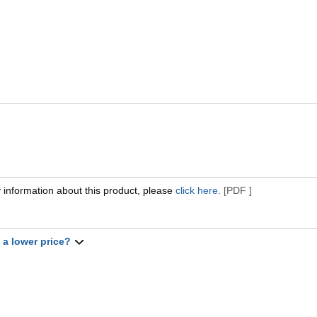
 information about this product, please
click here.
[PDF ]
t a lower price?