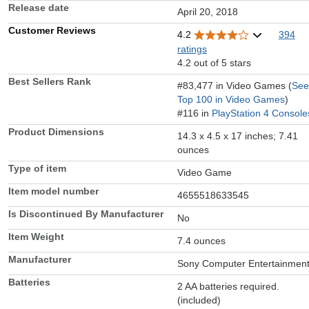
Release date
April 20, 2018
Customer Reviews
4.2
394
ratings
4.2 out of 5 stars
Best Sellers Rank
#83,477 in Video Games (
See
Top 100 in Video Games
)
#116 in
PlayStation 4 Console
Product Dimensions
14.3 x 4.5 x 17 inches; 7.41
ounces
Type of item
Video Game
Item model number
4655518633545
Is Discontinued By Manufacturer
No
Item Weight
7.4 ounces
Manufacturer
Sony Computer Entertainmen
Batteries
2 AA batteries required.
(included)