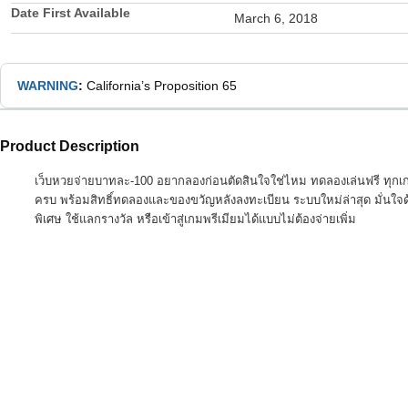
Date First Available
March 6, 2018
WARNING
:
California’s Proposition 65
Product Description
เว็บหวยจ่ายบาทละ-100 อยากลองก่อนตัดสินใจใช่ไหม ทดลองเล่นฟรี ทุกเกมได
ครบ พร้อมสิทธิ์ทดลองและของขวัญหลังลงทะเบียน ระบบใหม่ล่าสุด มั่นใจด้วย 
พิเศษ ใช้แลกรางวัล หรือเข้าสู่เกมพรีเมียมได้แบบไม่ต้องจ่ายเพิ่ม