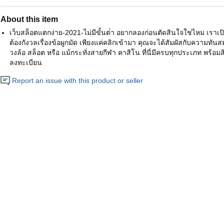
About this item
เว็บสล็อตแตกง่าย-2021-ไม่มีขั้นต่ํา อยากลองก่อนตัดสินใจใช่ไหม เราเป
ต้องกังวลเรื่องข้อผูกมัด เพียงแค่คลิกเข้ามา คุณจะได้สัมผัสกับความทัน
วงล้อ สล็อต หรือ แม้กระทั่งสายกีฬา คาสิโน ที่นี่มีครบทุกประเภท พร้
ลงทะเบียน
Report an issue with this product or seller