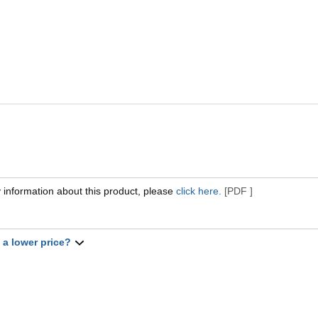
 information about this product, please
click here.
[PDF ]
t a lower price?