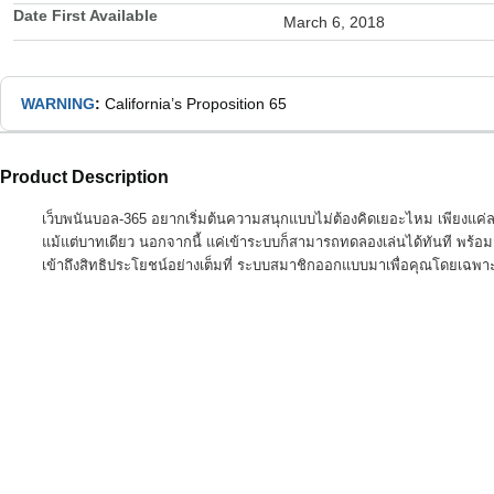
Date First Available
March 6, 2018
WARNING
:
California’s Proposition 65
Product Description
เว็บพนันบอล-365 อยากเริ่มต้นความสนุกแบบไม่ต้องคิดเยอะไหม เพียงแค่ลงท
แม้แต่บาทเดียว นอกจากนี้ แค่เข้าระบบก็สามารถทดลองเล่นได้ทันที พร้อม
เข้าถึงสิทธิประโยชน์อย่างเต็มที่ ระบบสมาชิกออกแบบมาเพื่อคุณโดยเฉพา