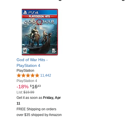
God of War Hits -
PlayStation 4
PlayStation
11,442
PlayStation 4
-18%
16
$
43
List:
$19.99
Get it as soon as
Friday, Apr
11
FREE Shipping on orders
over $35 shipped by Amazon