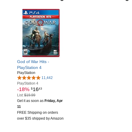
God of War Hits -
PlayStation 4
PlayStation
11,442
PlayStation 4
-18%
16
$
43
List:
$19.99
Get it as soon as
Friday, Apr
11
FREE Shipping on orders
over $35 shipped by Amazon