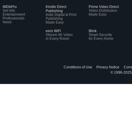
IMDbPro
Kindle Direct
Prime Video Direct
Get Info
Video Distribution
Publishing
Entertainment
Made Easy
Indie Digital & Print
Professionals
Publishing
Need
Made Easy
eero WiFi
Blink
Stream 4K Video
Smart Security
in Every Room
for Every Home
Conditions of Use
Privacy Notice
Cons
© 1996-2025, 