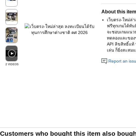
About this ite
เว็บตรง-ใหม่ล่
ฟรีทุกเกมได้ทันท
จะชอบเกมแนวหมุน
ทดลองและของขว
API ลิขสิทธิ์แท้
เล่น ก็ยิ่งสะสม
Report an issue
2 VIDEOS
Customers who bought this item also bough