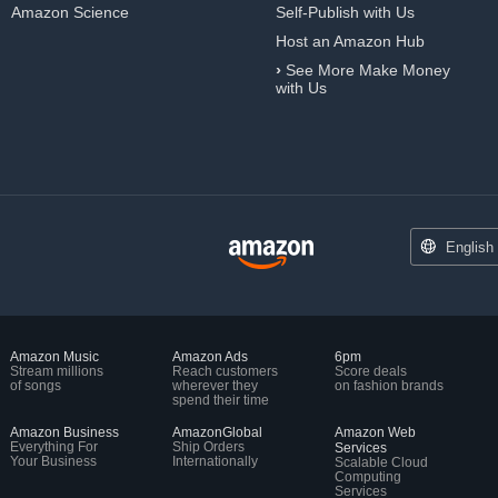
Amazon Science
Self-Publish with Us
Host an Amazon Hub
›
See More Make Money
with Us
English
Amazon Music
Amazon Ads
6pm
Stream millions
Reach customers
Score deals
of songs
wherever they
on fashion brands
spend their time
Amazon Business
AmazonGlobal
Amazon Web
Everything For
Ship Orders
Services
Your Business
Internationally
Scalable Cloud
Computing
Services