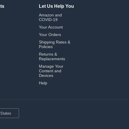
ts
Let Us Help You
Amazon and
COVID-19
Your Account
Your Orders
Shipping Rates &
Policies
Returns &
Replacements
Manage Your
Content and
Devices
Help
 States