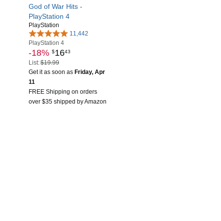
God of War Hits -
PlayStation 4
PlayStation
11,442
PlayStation 4
-18%
16
$
43
List:
$19.99
Get it as soon as
Friday, Apr
11
FREE Shipping on orders
over $35 shipped by Amazon