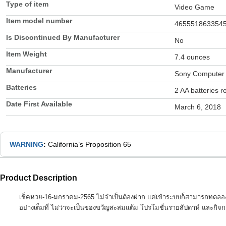
Type of item
Video Game
Item model number
465551863354
Is Discontinued By Manufacturer
No
Item Weight
7.4 ounces
Manufacturer
Sony Computer 
Batteries
2 AA batteries r
Date First Available
March 6, 2018
WARNING
:
California’s Proposition 65
Product Description
เช็คหวย-16-มกราคม-2565 ไม่จำเป็นต้องฝาก แค่เข้าระบบก็สามารถทดลองเล
อย่างเต็มที่ ไม่ว่าจะเป็นของขวัญสะสมแต้ม โปรโมชั่นรายสัปดาห์ และก