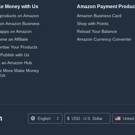
e Money with Us
Amazon Payment Produc
 products on Amazon
Amazon Business Card
 on Amazon Business
Shop with Points
 apps on Amazon
Reload Your Balance
me an Affiliate
Amazon Currency Converter
rtise Your Products
-Publish with Us
t an Amazon Hub
e More Make Money
 Us
English
$
USD - U.S. Dollar
United