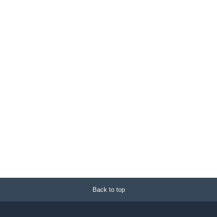
Back to top