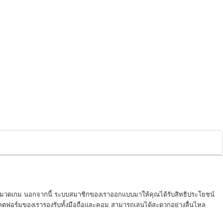
ทุกหมวดเกม นอกจากนี้ ระบบสมาชิกของเราออกแบบมาให้คุณได้รับสิทธิประโยชน์
ลตฟอร์มของเรารองรับทั้งมือถือและคอม สามารถเล่นได้สะดวกอย่างลื่นไหล