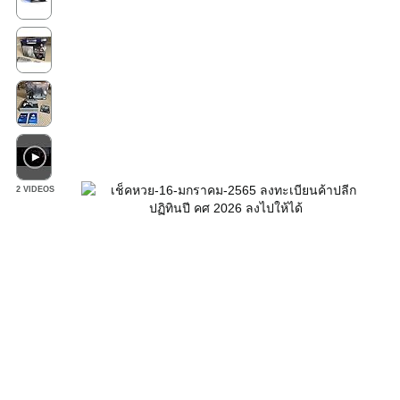
2 VIDEOS