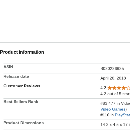
Product information
ASIN
B030236635
Release date
April 20, 2018
Customer Reviews
4.2
4.2 out of 5 star
Best Sellers Rank
#83,477 in Vid
Video Games
)
#116 in
PlaySta
Product Dimensions
14.3 x 4.5 x 17