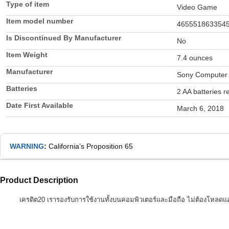
Type of item
Video Game
Item model number
465551863354
Is Discontinued By Manufacturer
No
Item Weight
7.4 ounces
Manufacturer
Sony Computer 
Batteries
2 AA batteries r
Date First Available
March 6, 2018
WARNING
:
California’s Proposition 65
Product Description
เครดิต20 เรารองรับการใช้งานทั้งบนคอมพิวเตอร์และมือถือ ไม่ต้องโหลดแอป 