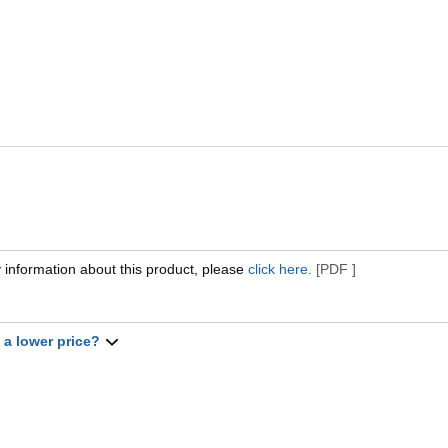
 information about this product, please
click here.
[PDF ]
t a lower price?