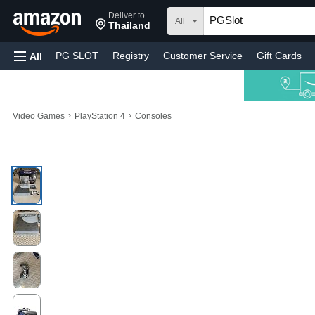
Deliver to
All
Thailand
PG SLOT
Registry
Customer Service
Gift Cards
All
›
›
Video Games
PlayStation 4
Consoles