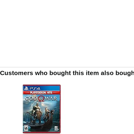
Customers who bought this item also bough