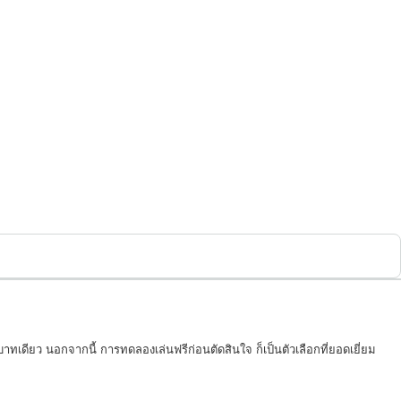
บาทเดียว นอกจากนี้ การทดลองเล่นฟรีก่อนตัดสินใจ ก็เป็นตัวเลือกที่ยอดเยี่ยม