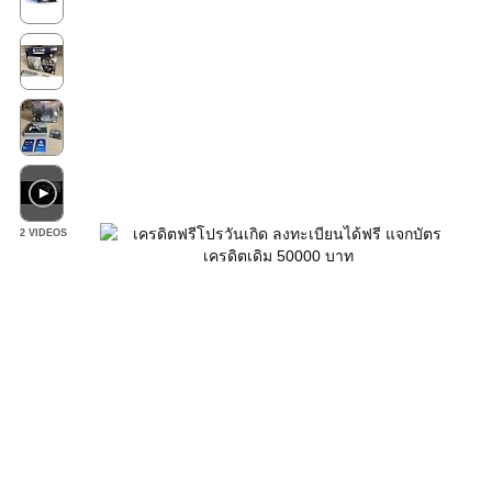
2 VIDEOS