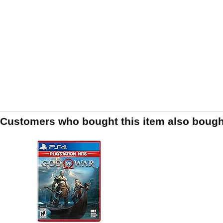
Customers who bought this item also bough