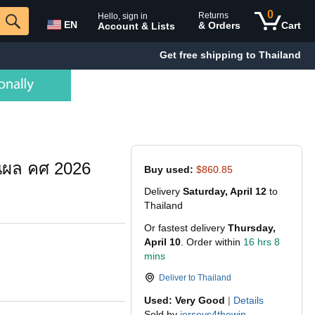
0
Returns
Hello, sign in
EN
& Orders
Cart
Account & Lists
Get free shipping to Thailand
ันผล คศ 2026
Buy used:
$860.85
Delivery
Saturday, April 12
to
Thailand
Or fastest delivery
Thursday,
April 10
. Order within
16 hrs 8
mins
Deliver to
Thailand
Used: Very Good
|
Details
Sold by
jerseys4thewin