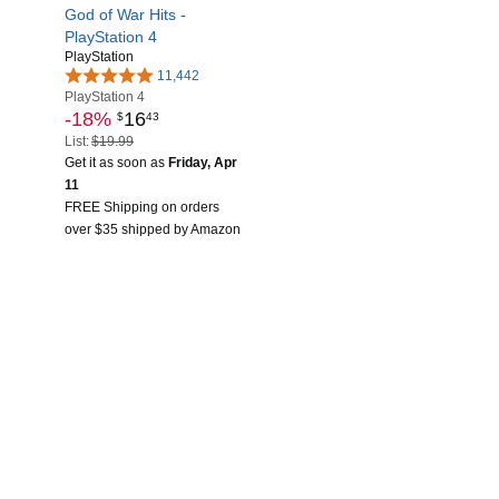
God of War Hits -
PlayStation 4
PlayStation
11,442
PlayStation 4
-18%
16
$
43
List:
$19.99
Get it as soon as
Friday, Apr
11
FREE Shipping on orders
over $35 shipped by Amazon