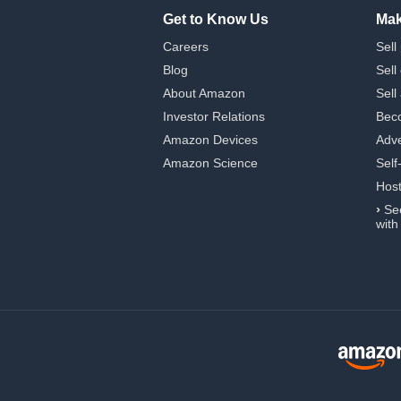
Get to Know Us
Mak
Careers
Sell
Blog
Sell
About Amazon
Sell
Investor Relations
Beco
Amazon Devices
Adve
Amazon Science
Self
Hos
›
Se
with