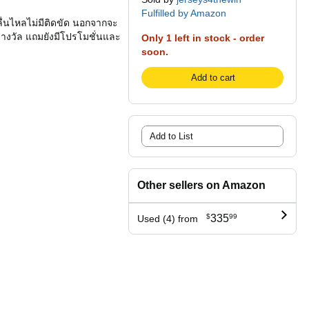
Fulfilled by Amazon
ื่นไหลไม่มีติดขัด นอกจากจะ
วัล แถมยังมีโปรโมชั่นและ
Only 1 left in stock - order
soon.
Add to cart
Add to List
Other sellers on Amazon
$
335
99
Used (4) from