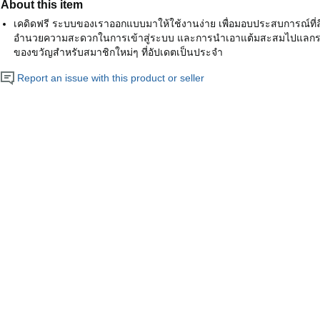
About this item
เคดิดฟรี ระบบของเราออกแบบมาให้ใช้งานง่าย เพื่อมอบประสบการณ์ที่ล
อำนวยความสะดวกในการเข้าสู่ระบบ และการนำเอาแต้มสะสมไปแลกราง
ของขวัญสำหรับสมาชิกใหม่ๆ ที่อัปเดตเป็นประจำ
Report an issue with this product or seller