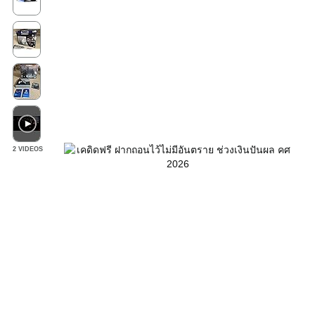
2 VIDEOS