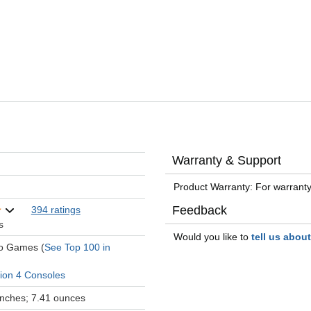
Warranty & Support
Product Warranty: For warranty
Feedback
394 ratings
s
Would you like to
tell us abou
eo Games (
See Top 100 in
tion 4 Consoles
 inches; 7.41 ounces