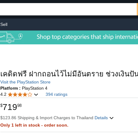
Sell
เคดิดฟรี ฝากถอนไว้ไม่มีอันตราย ช่วงเงินป
Visit the PlayStation Store
Platform :
PlayStation 4
4.2
394 ratings
719
$
98
$123.86 Shipping & Import Charges to Thailand
Details
Only 1 left in stock - order soon.