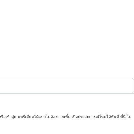
อเข้าสู่เกมพรีเมียมได้แบบไม่ต้องจ่ายเพิ่ม เปิดประสบการณ์ใหม่ได้ทันที ที่นี่ ไม่