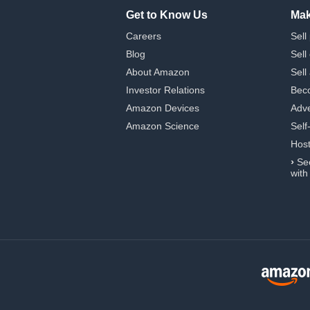
Get to Know Us
Mak
Careers
Sell
Blog
Sell
About Amazon
Sell
Investor Relations
Beco
Amazon Devices
Adve
Amazon Science
Self
Hos
›
Se
with