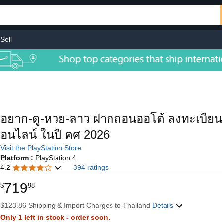
Sell
อยาก-ดู-หวย-ลาว ฝากถอนออโต้ ลงทะเบียนฟ
อนไลน์ ในปี คศ 2026
Visit the PlayStation Store
Platform :
PlayStation 4
4.2
394 ratings
719
$
98
$123.86 Shipping & Import Charges to Thailand
Details
Only 1 left in stock - order soon.