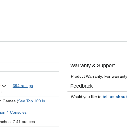
Warranty & Support
Product Warranty: For warranty
Feedback
394 ratings
s
Would you like to
tell us abou
eo Games (
See Top 100 in
tion 4 Consoles
 inches; 7.41 ounces