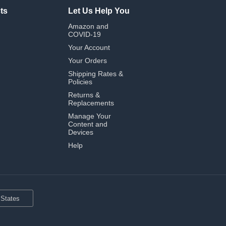
ts
Let Us Help You
Amazon and
COVID-19
Your Account
Your Orders
Shipping Rates &
Policies
Returns &
Replacements
Manage Your
Content and
Devices
Help
 States