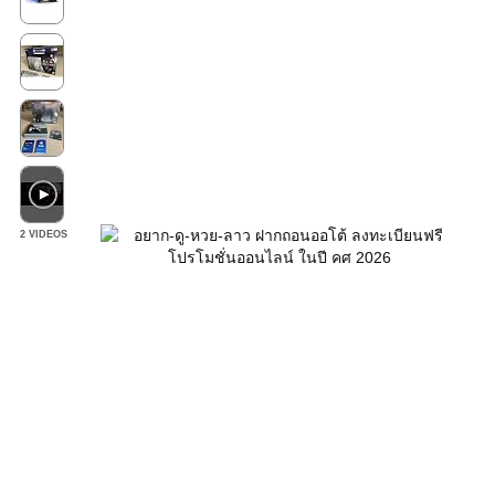
2 VIDEOS