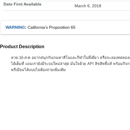
Date First Available
March 6, 2018
WARNING
:
California’s Proposition 65
Product Description
หวย-16-ส-ค อยากสนุกกับเกมคาสิโนและกีฬาในที่เดียว หรือจะลองทดลองเล่นฟ
ได้เต็มที่ แถมเรายังมีระบบใหม่ล่าสุด มั่นใจด้วย API ลิขสิทธิ์แท้ พร้อมกิจก
พรีเมียมได้แบบไม่ต้องจ่ายเพิ่มเติม