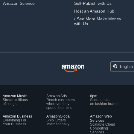
Amazon Science
Self-Publish with Us
Host an Amazon Hub
›
See More Make Money
with Us
English
Amazon Music
Amazon Ads
6pm
Stream millions
Reach customers
Score deals
of songs
wherever they
on fashion brands
spend their time
Amazon Business
AmazonGlobal
Amazon Web
Everything For
Ship Orders
Services
Your Business
Internationally
Scalable Cloud
Computing
Services