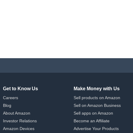
Get to Know Us
Make Money with Us
Careers
Sell products on Amazon
Blog
Sell on Amazon Business
About Amazon
Sell apps on Amazon
Investor Relations
Become an Affiliate
Amazon Devices
Advertise Your Products