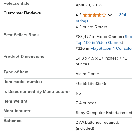
Release date
April 20, 2018
Customer Reviews
4.2
394
ratings
4.2 out of 5 stars
Best Sellers Rank
#83,477 in Video Games (
See
Top 100 in Video Games
)
#116 in
PlayStation 4 Console
Product Dimensions
14.3 x 4.5 x 17 inches; 7.41
ounces
Type of item
Video Game
Item model number
4655518633545
Is Discontinued By Manufacturer
No
Item Weight
7.4 ounces
Manufacturer
Sony Computer Entertainmen
Batteries
2 AA batteries required.
(included)