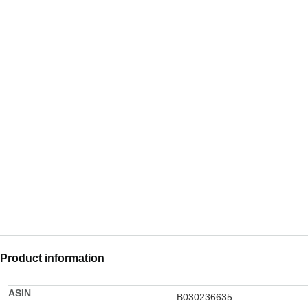
Product information
ASIN
B030236635