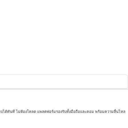
ณชอบได้ทันที ไม่ต้องโหลด แพลตฟอร์มรองรับทั้งมือถือและคอม พร้อมความลื่นไหล