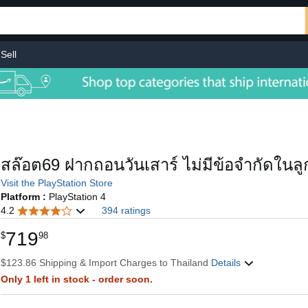
Sell
สล๊อต69 ฝากถอนวันเสาร์ ไม่มีข้อจำกัดในลูก
Visit the PlayStation Store
Platform :
PlayStation 4
4.2
394 ratings
719
$
98
$123.86 Shipping & Import Charges to Thailand
Details
Only 1 left in stock - order soon.