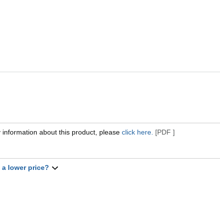
 information about this product, please
click here.
[PDF ]
t a lower price?