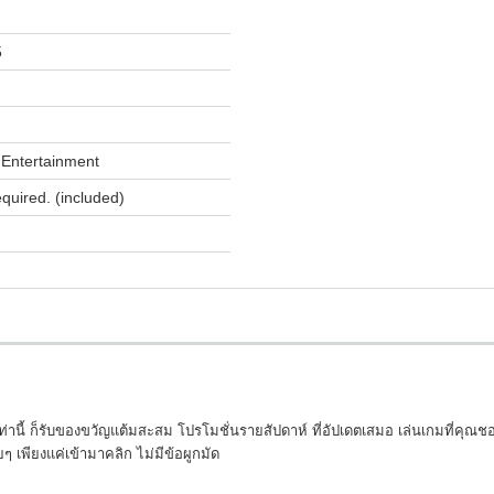
5
Entertainment
equired. (included)
เท่านี้ ก็รับของขวัญแต้มสะสม โปรโมชั่นรายสัปดาห์ ที่อัปเดตเสมอ เล่นเกมที่คุ
เพียงแค่เข้ามาคลิก ไม่มีข้อผูกมัด