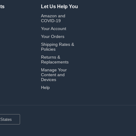
ts
Let Us Help You
Amazon and
COVID-19
Your Account
Your Orders
Shipping Rates &
Policies
Returns &
Replacements
Manage Your
Content and
Devices
Help
 States