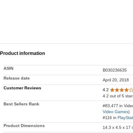
Product information
ASIN
B030236635
Release date
April 20, 2018
Customer Reviews
4.2
4.2 out of 5 star
Best Sellers Rank
#83,477 in Vid
Video Games
)
#116 in
PlaySta
Product Dimensions
14.3 x 4.5 x 17