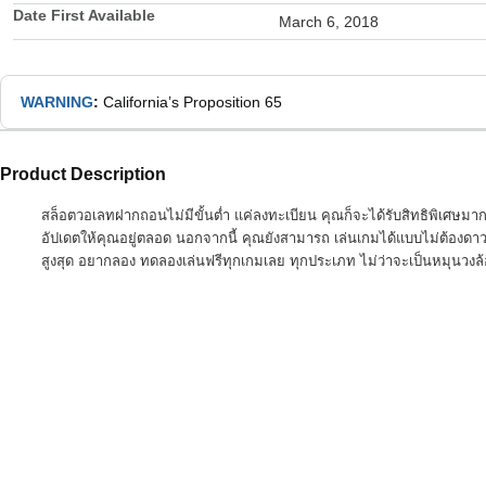
Date First Available
March 6, 2018
WARNING
:
California’s Proposition 65
Product Description
สล็อตวอเลทฝากถอนไม่มีขั้นต่ำ แค่ลงทะเบียน คุณก็จะได้รับสิทธิพิเศษม
อัปเดตให้คุณอยู่ตลอด นอกจากนี้ คุณยังสามารถ เล่นเกมได้แบบไม่ต้องด
สูงสุด อยากลอง ทดลองเล่นฟรีทุกเกมเลย ทุกประเภท ไม่ว่าจะเป็นหมุนวงล