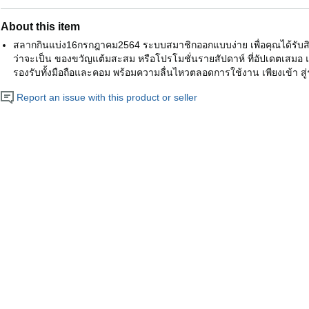
About this item
สลากกินแบ่ง16กรกฎาคม2564 ระบบสมาชิกออกแบบง่าย เพื่อคุณได้รับสิทธ
ว่าจะเป็น ของขวัญแต้มสะสม หรือโปรโมชั่นรายสัปดาห์ ที่อัปเดตเสมอ 
รองรับทั้งมือถือและคอม พร้อมความลื่นไหวตลอดการใช้งาน เพียงเข้า สู่
Report an issue with this product or seller