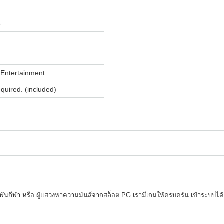
5
Entertainment
equired. (included)
พันกีฬา หรือ ผู้แสวงหาความมันส์จากสล็อต PG เรามีเกมให้ครบครัน เข้าระบบได้