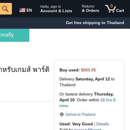
0
Returns
Hello, sign in
EN
& Orders
Cart
Account & Lists
Get free shipping to Thailand
รับเกมส์ พาร์ติ
Buy used:
$860.85
Delivery
Saturday, April 12
to
Thailand
Or fastest delivery
Thursday,
April 10
. Order within
16 hrs 8
mins
Deliver to
Thailand
Used: Very Good
|
Details
Sold by
jerseys4thewin