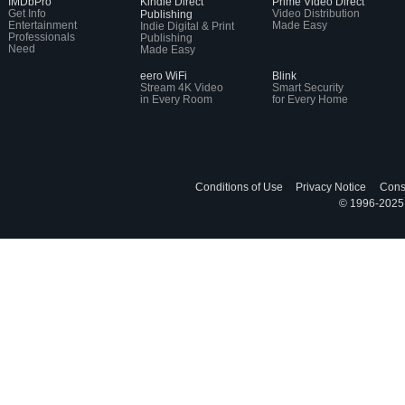
IMDbPro
Kindle Direct
Prime Video Direct
Get Info
Video Distribution
Publishing
Entertainment
Made Easy
Indie Digital & Print
Professionals
Publishing
Need
Made Easy
eero WiFi
Blink
Stream 4K Video
Smart Security
in Every Room
for Every Home
Conditions of Use
Privacy Notice
Cons
© 1996-2025, 