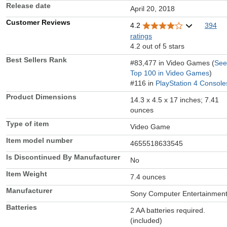
Release date
April 20, 2018
Customer Reviews
4.2
394
ratings
4.2 out of 5 stars
Best Sellers Rank
#83,477 in Video Games (
See
Top 100 in Video Games
)
#116 in
PlayStation 4 Console
Product Dimensions
14.3 x 4.5 x 17 inches; 7.41
ounces
Type of item
Video Game
Item model number
4655518633545
Is Discontinued By Manufacturer
No
Item Weight
7.4 ounces
Manufacturer
Sony Computer Entertainmen
Batteries
2 AA batteries required.
(included)