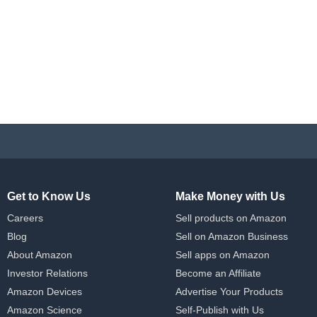
Get to Know Us
Make Money with Us
Careers
Sell products on Amazon
Blog
Sell on Amazon Business
About Amazon
Sell apps on Amazon
Investor Relations
Become an Affiliate
Amazon Devices
Advertise Your Products
Amazon Science
Self-Publish with Us