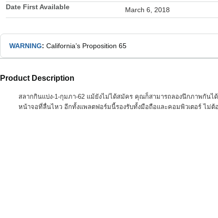
Date First Available
March 6, 2018
WARNING
:
California’s Proposition 65
Product Description
สลากกินแบ่ง-1-กุมภา-62 แม้ยังไม่ได้สมัคร คุณก็สามารถลองนึกภาพกันได
หน้าจอที่ลื่นไหว อีกทั้งแพลตฟอร์มนี้รองรับทั้งมือถือและคอมพิวเตอร์ ไม่ต้