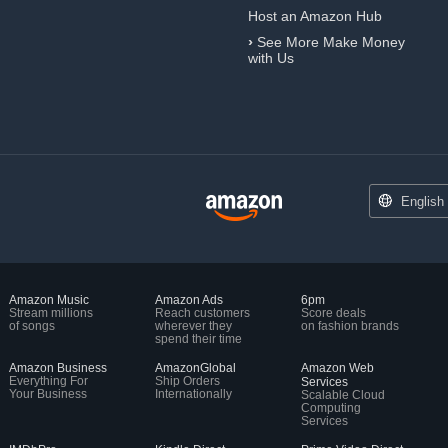
Host an Amazon Hub
›
See More Make Money
with Us
English
Amazon Music
Amazon Ads
6pm
Stream millions
Reach customers
Score deals
of songs
wherever they
on fashion brands
spend their time
Amazon Business
AmazonGlobal
Amazon Web
Everything For
Ship Orders
Services
Your Business
Internationally
Scalable Cloud
Computing
Services