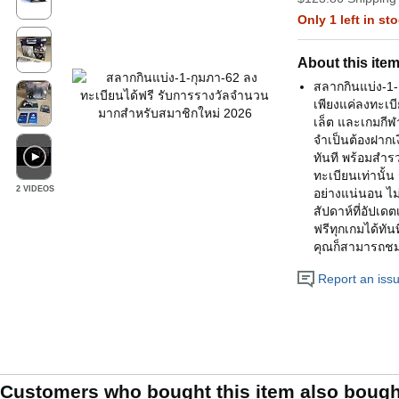
Only 1 left in st
About this ite
สลากกินแบ่ง-1-
เพียงแค่ลงทะเบ
เล็ต และเกมกีฬา
จำเป็นต้องฝากเ
ทันที พร้อมสำร
ทะเบียนเท่านั้
2 VIDEOS
อย่างแน่นอน ไ
สัปดาห์ที่อัปเ
ฟรีทุกเกมได้ทันท
คุณก็สามารถช
Report an issue
Customers who bought this item also bough