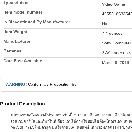
Type of item
Video Game
Item model number
465551863354
Is Discontinued By Manufacturer
No
Item Weight
7.4 ounces
Manufacturer
Sony Computer 
Batteries
2 AA batteries r
Date First Available
March 6, 2018
WARNING
:
California’s Proposition 65
Product Description
สนาม-ราช-มั-ง-คลา-กีฬา-สถาน-วัน-นี้ ระบบสมาชิกออกแบบมาเพื่อให้คุณเข้
เล่นเกมคาสิโนและกีฬาในที่เดียว เล่นได้ตามใจชอบไม่ต้องโหลดแอพ แพลต
ทะเบียน ระบบใหม่ล่าสุด มั่นใจด้วย API ลิขสิทธิ์แท้ พร้อมกิจกรรมรายวันที