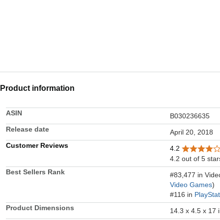
Product information
ASIN
B030236635
Release date
April 20, 2018
Customer Reviews
4.2
4.2 out of 5 star
Best Sellers Rank
#83,477 in Vid
Video Games
)
#116 in
PlaySta
Product Dimensions
14.3 x 4.5 x 17