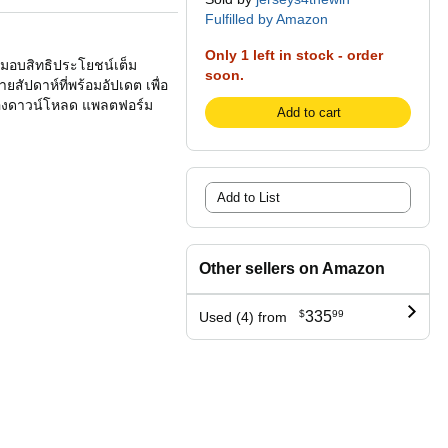
Fulfilled by Amazon
Only 1 left in stock - order
ะมอบสิทธิประโยชน์เต็ม
soon.
ัปดาห์ที่พร้อมอัปเดต เพื่อ
่ต้องดาวน์โหลด แพลตฟอร์ม
Add to cart
Add to List
Other sellers on Amazon
$
335
99
Used (4) from