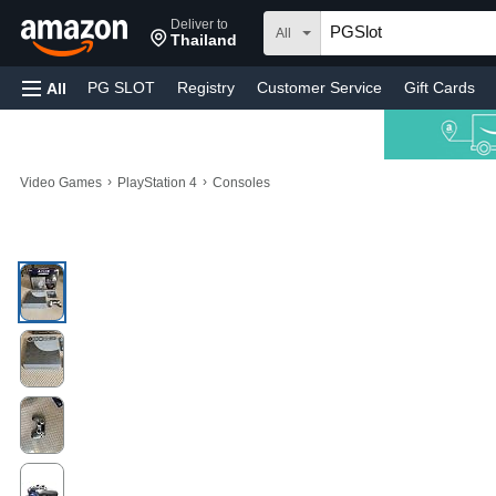
Deliver to
All
Thailand
PG SLOT
Registry
Customer Service
Gift Cards
All
›
›
Video Games
PlayStation 4
Consoles