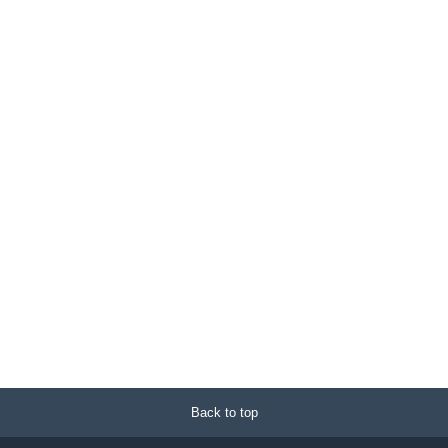
Back to top