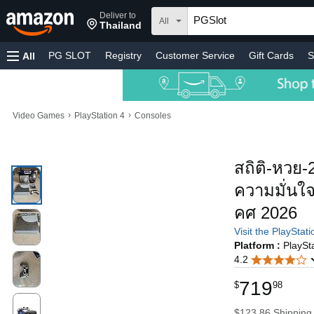
Deliver to
All
Thailand
PG SLOT
Registry
Customer Service
Gift Cards
S
All
›
›
Video Games
PlayStation 4
Consoles
สถิติ-หวย
ความมั่นใจ
คศ 2026
Visit the PlayStat
Platform :
PlaySt
4.2
719
$
98
$123.86 Shipping