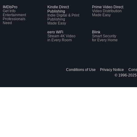
IMDbPro
Kindle Direct
Prime Video Direct
Get Info
Video Distribution
Publishing
Entertainment
Made Easy
Indie Digital & Print
Professionals
Publishing
Need
Made Easy
eero WiFi
Blink
Stream 4K Video
Smart Security
in Every Room
for Every Home
Conditions of Use
Privacy Notice
Cons
© 1996-2025, 