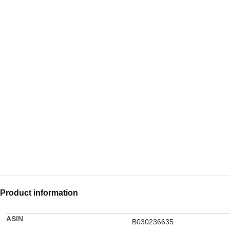
Product information
ASIN
B030236635