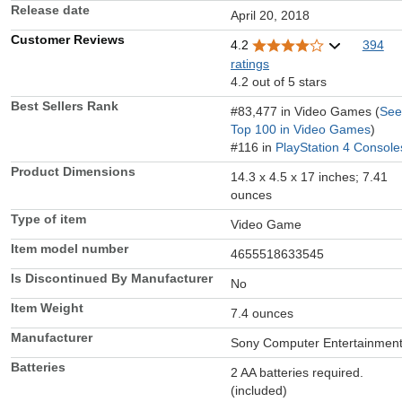
Release date
April 20, 2018
Customer Reviews
4.2
394
ratings
4.2 out of 5 stars
Best Sellers Rank
#83,477 in Video Games (
See
Top 100 in Video Games
)
#116 in
PlayStation 4 Console
Product Dimensions
14.3 x 4.5 x 17 inches; 7.41
ounces
Type of item
Video Game
Item model number
4655518633545
Is Discontinued By Manufacturer
No
Item Weight
7.4 ounces
Manufacturer
Sony Computer Entertainmen
Batteries
2 AA batteries required.
(included)