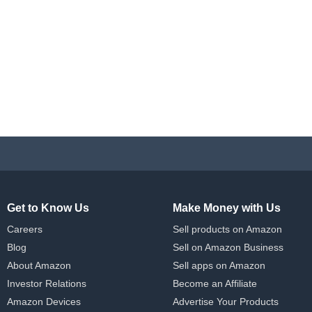
Get to Know Us
Make Money with Us
Careers
Sell products on Amazon
Blog
Sell on Amazon Business
About Amazon
Sell apps on Amazon
Investor Relations
Become an Affiliate
Amazon Devices
Advertise Your Products