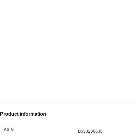
Product information
ASIN
B030236635