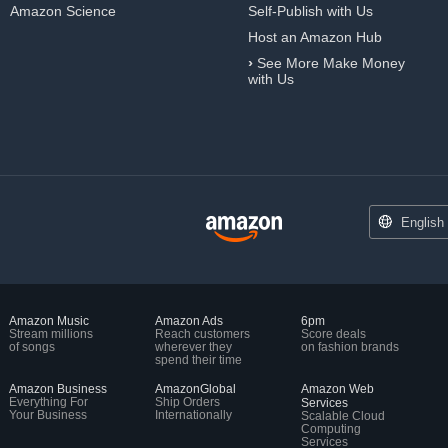
Amazon Science
Self-Publish with Us
Host an Amazon Hub
›
See More Make Money
with Us
English
Amazon Music
Amazon Ads
6pm
Stream millions
Reach customers
Score deals
of songs
wherever they
on fashion brands
spend their time
Amazon Business
AmazonGlobal
Amazon Web
Everything For
Ship Orders
Services
Your Business
Internationally
Scalable Cloud
Computing
Services