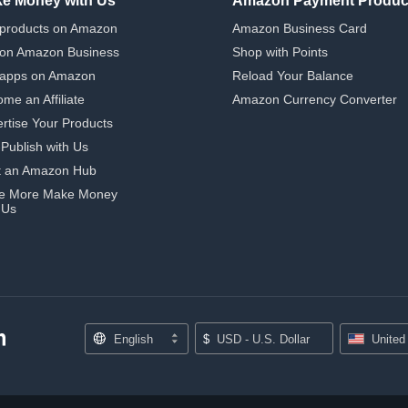
e Money with Us
Amazon Payment Produc
 products on Amazon
Amazon Business Card
 on Amazon Business
Shop with Points
 apps on Amazon
Reload Your Balance
me an Affiliate
Amazon Currency Converter
rtise Your Products
-Publish with Us
t an Amazon Hub
e More Make Money
 Us
English
$
USD - U.S. Dollar
United