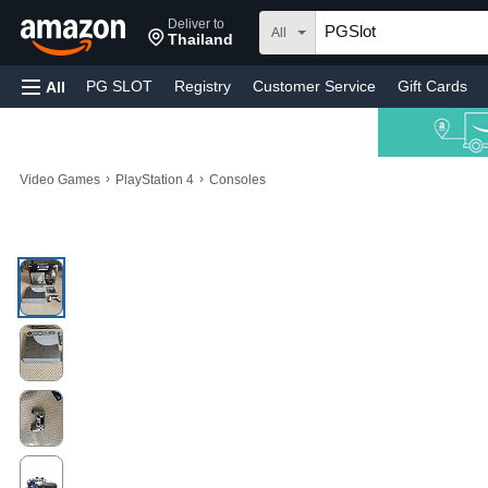
Deliver to
All
Thailand
PG SLOT
Registry
Customer Service
Gift Cards
All
›
›
Video Games
PlayStation 4
Consoles