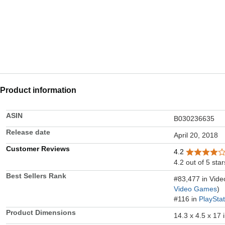
Product information
ASIN
B030236635
Release date
April 20, 2018
Customer Reviews
4.2
4.2 out of 5 star
Best Sellers Rank
#83,477 in Vid
Video Games
)
#116 in
PlaySta
Product Dimensions
14.3 x 4.5 x 17