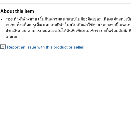
About this item
รองเท้า-กีฬา-ชาย เริ่มต้นความสนุกแบบไม่ต้องคิดเยอะ เพียงแค่ลงทะเบ
หลาย ทั้งสล็อต รูเล็ต และเกมกีฬาโดยไม่เสียค่าใช้จ่าย นอกจากนี้ แพล
ฝากเงินก่อน สามารถทดลองเล่นได้ทันที เพียงแค่เข้าระบบก็พร้อมสัมผัสฟ
เกมเลย
Report an issue with this product or seller