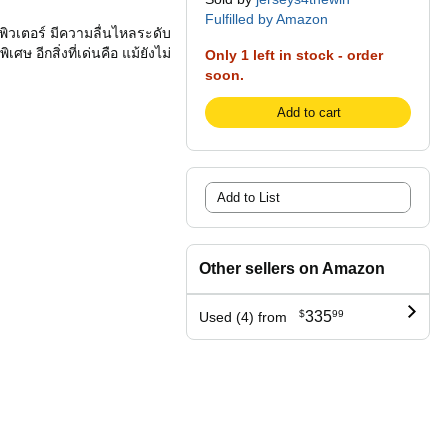
Fulfilled by Amazon
ิวเตอร์ มีความลื่นไหลระดับ
ษ อีกสิ่งที่เด่นคือ แม้ยังไม่
Only 1 left in stock - order
soon.
Add to cart
Add to List
Other sellers on Amazon
$
335
99
Used (4) from