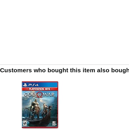
Customers who bought this item also bough