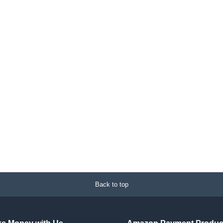
Back to top