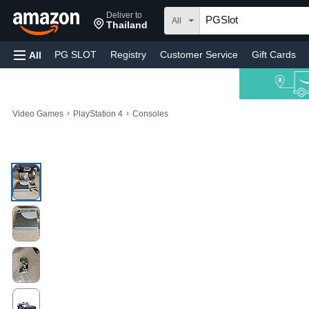
Deliver to
All
Thailand
PG SLOT
Registry
Customer Service
Gift Cards
All
›
›
Video Games
PlayStation 4
Consoles