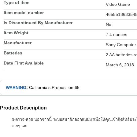
Type of item
Video Game
Item model number
465551863354
Is Discontinued By Manufacturer
No
Item Weight
7.4 ounces
Manufacturer
Sony Computer 
Batteries
2 AA batteries r
Date First Available
March 6, 2018
WARNING
:
California’s Proposition 65
Product Description
ผ-ตรวจ-หวย นอกจากนี้ ระบบสมาชิกออกแบบมาเพื่อให้คุณเข้าถึงสิทธิประโย
ง่ายๆ เลย