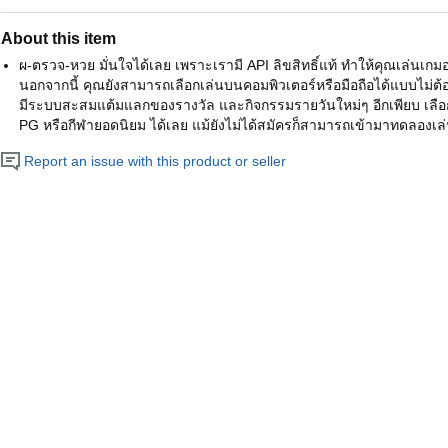
About this item
ผ-ตรวจ-หวย มั่นใจได้เลย เพราะเรามี API ลิขสิทธิ์แท้ ทำให้คุณเล่นเก
นอกจากนี้ คุณยังสามารถเลือกเล่นบนคอมพิวเตอร์หรือมือถือได้แบบไม่ต
มีระบบสะสมแต้มแลกของรางวัล และกิจกรรมรายวันใหม่ๆ อีกเพียบ เลือ
PG หรือกีฬายอดนิยม ได้เลย แม้ยังไม่ได้สมัครก็สามารถเข้ามาทดลองเล่นไ
Report an issue with this product or seller