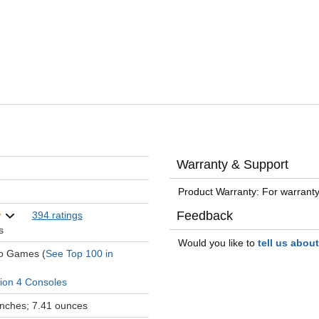
Warranty & Support
Product Warranty: For warranty
Feedback
394 ratings
s
Would you like to
tell us abou
eo Games (
See Top 100 in
tion 4 Consoles
 inches; 7.41 ounces